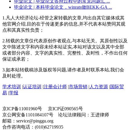
毕业论文
| 毕业论文答辩过程中的常见问题汇 ...
毕业论文
| 本科毕业论文，winrats做BEKK-GA ...
1.凡人大经济论坛-经管之家转载的文章,均出自其它媒体或其
他官网介绍,目的在于传递更多的信息,并不代表本站赞同其观
点和其真实性负责；
2.转载的文章仅代表原创作者观点,与本站无关。其原创性以及
文中陈述文字和内容未经本站证实,本站对该文以及其中全部
或者部分内容、文字的真实性、完整性、及时性，不作出任何
保证或承若；
3.如本站转载稿涉及版权等问题,请作者及时联系本站,我们会
及时处理。
学术培训
|
认证培训
|
注册会计师
|
市场营销
|
人力资源
|
国际贸
易
|
学报
京ICP备11001960号 京ICP证090565号
京公网安备1101084107号 论坛法律顾问：王进律师
邮箱：service@pinggu.org
合作咨询电话：(010)62719935