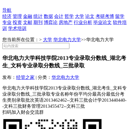
导航
经济
管理
金融
统计
数据
会计
哲学
大学
论文
考研考博
留学
专业
投资
文献
期刊
博弈论
房地产
行业分析
毕业论文
软件培
训
学术培训
您当前所在位置：>
大学
华北电力大学
>>
华北电力大学
华北电力大学科技学院2013专业录取分数线_湖北考
生_文科专业录取分数线_三批录取
发布：
经管之家
| 分类：
华北电力大学
华北电力大学科技学院2013专业录取分数线_湖北考生_文科专
业录取分数线_三批录取专业名称年份平均分最高分最低分考
生类别录取批次英语2013462462--文科三批会计学2013440440-
-文科三批财务管理2013455472--文科三批
扫码加入财会交流群