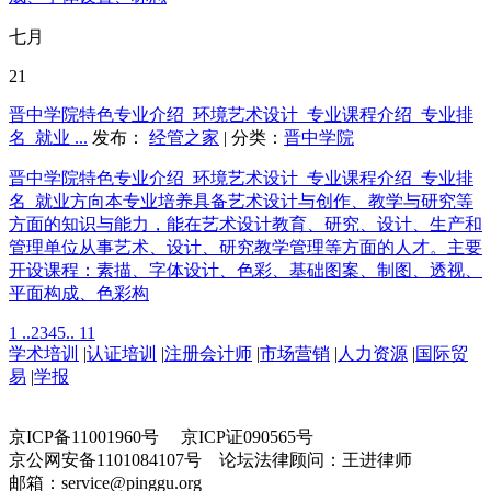
七月
21
晋中学院特色专业介绍_环境艺术设计_专业课程介绍_专业排
名_就业 ...
发布：
经管之家
| 分类：
晋中学院
晋中学院特色专业介绍_环境艺术设计_专业课程介绍_专业排
名_就业方向本专业培养具备艺术设计与创作、教学与研究等
方面的知识与能力，能在艺术设计教育、研究、设计、生产和
管理单位从事艺术、设计、研究教学管理等方面的人才。主要
开设课程：素描、字体设计、色彩、基础图案、制图、透视、
平面构成、色彩构
1 ..
2
3
4
5
.. 11
学术培训
|
认证培训
|
注册会计师
|
市场营销
|
人力资源
|
国际贸
易
|
学报
京ICP备11001960号 京ICP证090565号
京公网安备1101084107号 论坛法律顾问：王进律师
邮箱：service@pinggu.org