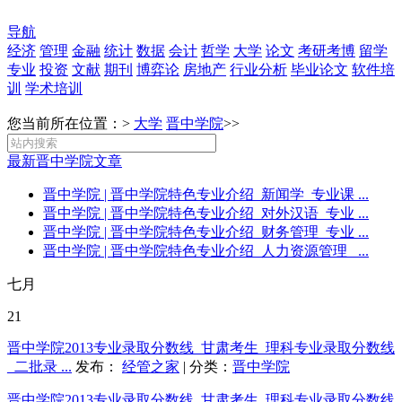
导航
经济
管理
金融
统计
数据
会计
哲学
大学
论文
考研考博
留学
专业
投资
文献
期刊
博弈论
房地产
行业分析
毕业论文
软件培
训
学术培训
您当前所在位置：>
大学
晋中学院
>>
最新晋中学院文章
晋中学院
| 晋中学院特色专业介绍_新闻学_专业课 ...
晋中学院
| 晋中学院特色专业介绍_对外汉语_专业 ...
晋中学院
| 晋中学院特色专业介绍_财务管理_专业 ...
晋中学院
| 晋中学院特色专业介绍_人力资源管理_ ...
七月
21
晋中学院2013专业录取分数线_甘肃考生_理科专业录取分数线
_二批录 ...
发布：
经管之家
| 分类：
晋中学院
晋中学院2013专业录取分数线_甘肃考生_理科专业录取分数线