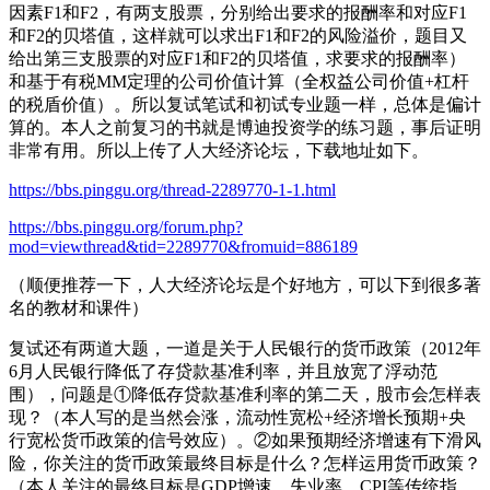
因素F1和F2，有两支股票，分别给出要求的报酬率和对应F1
和F2的贝塔值，这样就可以求出F1和F2的风险溢价，题目又
给出第三支股票的对应F1和F2的贝塔值，求要求的报酬率）
和基于有税MM定理的公司价值计算（全权益公司价值+杠杆
的税盾价值）。所以复试笔试和初试专业题一样，总体是偏计
算的。本人之前复习的书就是博迪投资学的练习题，事后证明
非常有用。所以上传了人大经济论坛，下载地址如下。
https://bbs.pinggu.org/thread-2289770-1-1.html
https://bbs.pinggu.org/forum.php?
mod=viewthread&tid=2289770&fromuid=886189
（顺便推荐一下，人大经济论坛是个好地方，可以下到很多著
名的教材和课件）
复试还有两道大题，一道是关于人民银行的货币政策（2012年
6月人民银行降低了存贷款基准利率，并且放宽了浮动范
围），问题是①降低存贷款基准利率的第二天，股市会怎样表
现？（本人写的是当然会涨，流动性宽松+经济增长预期+央
行宽松货币政策的信号效应）。②如果预期经济增速有下滑风
险，你关注的货币政策最终目标是什么？怎样运用货币政策？
（本人关注的最终目标是GDP增速、失业率、CPI等传统指