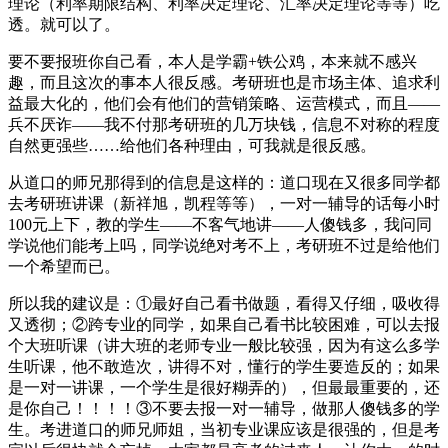
理论（利率期限结构、利率决定理论、汇率决定理论等等）吃
透。就可以了。
要不要报班你自己看，本人是学霸+铁公鸡，本来就不感兴
趣，而且这次的事本人很反感。考研班也是市场主体、追求利
益最大化的，他们会有他们的营销策略、运营模式，而且——
兵不厌诈——我不付那考研班的几万块钱，信息不对称的程度
自然更强些……给他们各种理由，可我就是很反感。
从道口的师兄那得到的信息是这样的：道口现在又很多同学都
去考研班讲课（新祥旭，凯程等等），一对一辅导的话每小时
100元上下，教的学生——不客气地讲——人傻钱多，我问同
学说他们能考上吗，同学说绝对考不上，考研班不过是给他们
一个希望而已。
所以我的建议是：①最好自己看书做题，看得又仔细，吸收得
又透彻；②跨专业的同学，如果自己看书比较困难，可以去报
个大班听课（讲大班的老师专业一般比较强，因为有这么多学
生听课，他不敢造次，讲得不对，懂行的学生要造反的；如果
是一对一讲课，一个学生是很好糊弄的），但最最重要的，还
是你自己！！！！③不要去报一对一辅导，做那人傻钱多的学
生。考进道口的师兄师姐，当初专业课应该是很强的，但是考