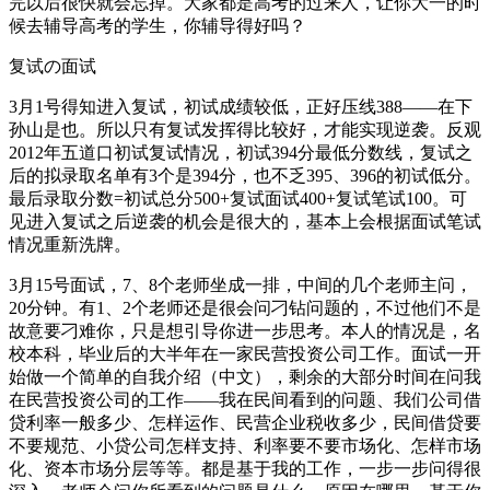
完以后很快就会忘掉。大家都是高考的过来人，让你大一的时
候去辅导高考的学生，你辅导得好吗？
复试の面试
3月1号得知进入复试，初试成绩较低，正好压线388——在下
孙山是也。所以只有复试发挥得比较好，才能实现逆袭。反观
2012年五道口初试复试情况，初试394分最低分数线，复试之
后的拟录取名单有3个是394分，也不乏395、396的初试低分。
最后录取分数=初试总分500+复试面试400+复试笔试100。可
见进入复试之后逆袭的机会是很大的，基本上会根据面试笔试
情况重新洗牌。
3月15号面试，7、8个老师坐成一排，中间的几个老师主问，
20分钟。有1、2个老师还是很会问刁钻问题的，不过他们不是
故意要刁难你，只是想引导你进一步思考。本人的情况是，名
校本科，毕业后的大半年在一家民营投资公司工作。面试一开
始做一个简单的自我介绍（中文），剩余的大部分时间在问我
在民营投资公司的工作——我在民间看到的问题、我们公司借
贷利率一般多少、怎样运作、民营企业税收多少，民间借贷要
不要规范、小贷公司怎样支持、利率要不要市场化、怎样市场
化、资本市场分层等等。都是基于我的工作，一步一步问得很