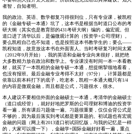
者智，自知者明。
我的政治、英语、数学都复习得很到位，只有专业课，被凯程
的《金融专硕一本通》坑了，这本书是根据当时道口公布的考
研大纲（其实也是教育部的431考研大纲）编的，偏宏观。但
道口进了清华以后，是偏微观计算的（投资学+公司理财）。
要么凯程自己也不知道，也是按照这本书教学生的；要么——
凯程知道，故意放这本书在外面害人。当时考研复习时间太紧
（2012年9月开始），我的英语和金融专业向来很好，就把绝
大多数精力放在政治和数学上。专业课没有时间一本一本看教
材，就买了一本凯程的金融专硕一本通，想提纲挈领地看看，
也没有报班。最后金融专业考得不太好（97分），计算题都是
依靠以前本科打下的底子，吃老本，凯程一本通大概只有1/4
的内容是微观金融，而且都是公式，习题很水，很水。
本人建议不要相信外面的金融硕士一本通，考清华的金融硕士
（道口或经管），就好好地把罗斯的公司理财和博迪的投资学
看一遍，所有课后习题做一遍。习题很重要，仅仅会背公式是
不够的，因为最后落实到考试都是要算题的。初试题也有宏观
金融的问题（网上有2013道口初试回忆版，与我的记忆是一样
的，大家可以搜一下），金融学+国际金融好好看一遍，重点