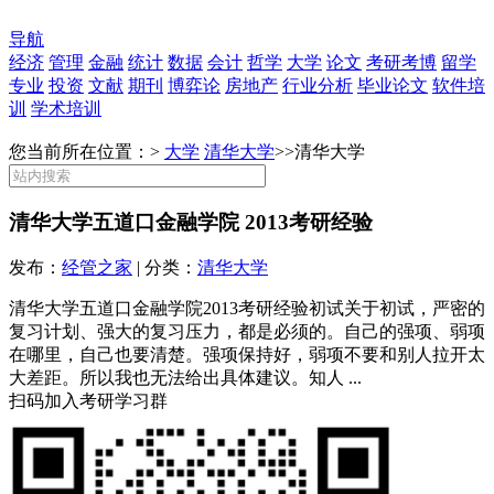
导航
经济
管理
金融
统计
数据
会计
哲学
大学
论文
考研考博
留学
专业
投资
文献
期刊
博弈论
房地产
行业分析
毕业论文
软件培
训
学术培训
您当前所在位置：>
大学
清华大学
>>
清华大学
清华大学五道口金融学院 2013考研经验
发布：
经管之家
| 分类：
清华大学
清华大学五道口金融学院2013考研经验初试关于初试，严密的
复习计划、强大的复习压力，都是必须的。自己的强项、弱项
在哪里，自己也要清楚。强项保持好，弱项不要和别人拉开太
大差距。所以我也无法给出具体建议。知人 ...
扫码加入考研学习群