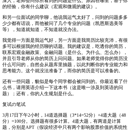
深入，老师会问你所看到的问题是什么、原因在哪里，基于你
的经验，你有什么建议（宏观和微观的建议）。
和另一位面试的同学聊，他说我运气太好了，问到的问题多多
少少都有话说，而他被问了几个专业的问题（凯恩斯选美等
等），知道就知道，不知道就没办法。
我觉得一方面是我运气好，另一方面是我简历比较充沛，有很
多可以根据我的经历聊的话题。我的建议是，吃透你的简历，
联系宏观金融政策、金融问题（是什么、为什么、怎么办），
并且引导老师从你的简历上问问题。如果老师觉得你的简历没
什么可问的，自然会从题库里抽题，以此判断你的专业能力和
思考能力。这个就没法准备了，而你的简历是可以准备的。
还有一些问题，貌似是每个同学都会被问到的。你最近看了什
么书，请用英语介绍一下这本书（这是唯一涉及到英语的问
题）；还有，你的人生规划是什么。
复试の笔试
3月17日下午2小时，14道选择题（3*14=52分）+4道大题（48
分）=100分。选择题有很多计算。4道大题，有两道是计算
题，分别是APT（假设经济中只有两个影响股票价值的系统性