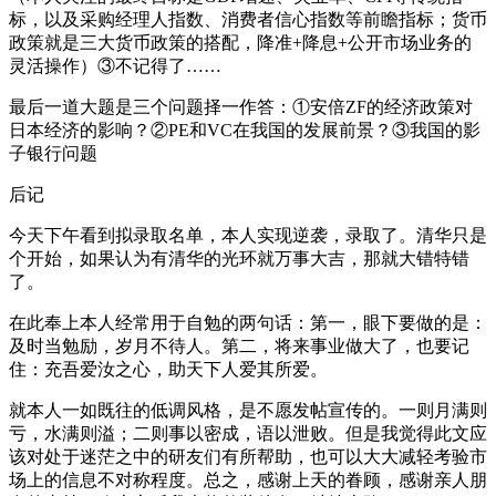
标，以及采购经理人指数、消费者信心指数等前瞻指标；货币
政策就是三大货币政策的搭配，降准+降息+公开市场业务的
灵活操作）③不记得了……
最后一道大题是三个问题择一作答：①安倍ZF的经济政策对
日本经济的影响？②PE和VC在我国的发展前景？③我国的影
子银行问题
后记
今天下午看到拟录取名单，本人实现逆袭，录取了。清华只是
个开始，如果认为有清华的光环就万事大吉，那就大错特错
了。
在此奉上本人经常用于自勉的两句话：第一，眼下要做的是：
及时当勉励，岁月不待人。第二，将来事业做大了，也要记
住：充吾爱汝之心，助天下人爱其所爱。
就本人一如既往的低调风格，是不愿发帖宣传的。一则月满则
亏，水满则溢；二则事以密成，语以泄败。但是我觉得此文应
该对处于迷茫之中的研友们有所帮助，也可以大大减轻考验市
场上的信息不对称程度。总之，感谢上天的眷顾，感谢亲人朋