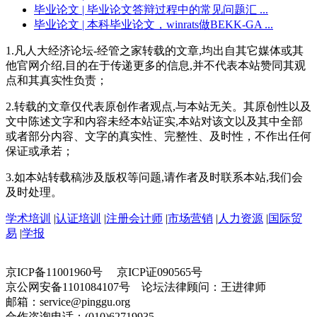
毕业论文
| 毕业论文答辩过程中的常见问题汇 ...
毕业论文
| 本科毕业论文，winrats做BEKK-GA ...
1.凡人大经济论坛-经管之家转载的文章,均出自其它媒体或其
他官网介绍,目的在于传递更多的信息,并不代表本站赞同其观
点和其真实性负责；
2.转载的文章仅代表原创作者观点,与本站无关。其原创性以及
文中陈述文字和内容未经本站证实,本站对该文以及其中全部
或者部分内容、文字的真实性、完整性、及时性，不作出任何
保证或承若；
3.如本站转载稿涉及版权等问题,请作者及时联系本站,我们会
及时处理。
学术培训
|
认证培训
|
注册会计师
|
市场营销
|
人力资源
|
国际贸
易
|
学报
京ICP备11001960号 京ICP证090565号
京公网安备1101084107号 论坛法律顾问：王进律师
邮箱：service@pinggu.org
合作咨询电话：(010)62719935