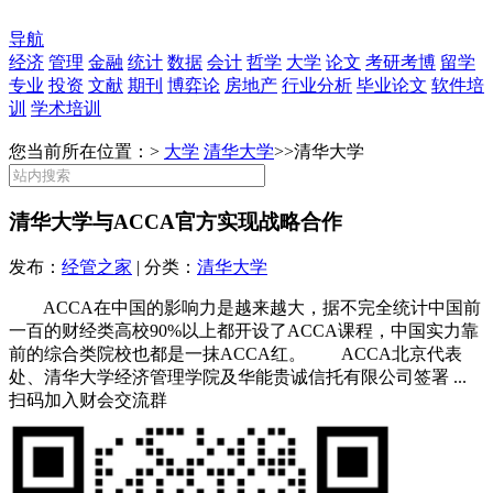
导航
经济
管理
金融
统计
数据
会计
哲学
大学
论文
考研考博
留学
专业
投资
文献
期刊
博弈论
房地产
行业分析
毕业论文
软件培
训
学术培训
您当前所在位置：>
大学
清华大学
>>
清华大学
清华大学与ACCA官方实现战略合作
发布：
经管之家
| 分类：
清华大学
ACCA在中国的影响力是越来越大，据不完全统计中国前
一百的财经类高校90%以上都开设了ACCA课程，中国实力靠
前的综合类院校也都是一抹ACCA红。 ACCA北京代表
处、清华大学经济管理学院及华能贵诚信托有限公司签署 ...
扫码加入财会交流群