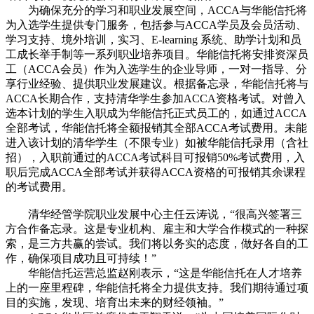
为确保充分的学习和职业发展空间，ACCA与华能信托将
为入选学生提供专门服务，包括参与ACCA学员及会员活动、
学习支持、境外培训，实习、E-learning 系统、助学计划和员
工成长举手制等一系列职业培养项目。华能信托将安排资深员
工（ACCA会员）作为入选学生的企业导师，一对一指导、分
享行业经验、提供职业发展建议。根据备忘录，华能信托将与
ACCA长期合作，支持清华学生参加ACCA资格考试。对曾入
选本计划的学生入职成为华能信托正式员工的，如通过ACCA
全部考试，华能信托将全额报销其全部ACCA考试费用。未能
进入该计划的清华学生（不限专业）如被华能信托录用（含社
招），入职前通过的ACCA考试科目可报销50%考试费用，入
职后完成ACCA全部考试并获得ACCA资格的可报销其余课程
的考试费用。
清华经管学院职业发展中心主任云涛说，“很高兴签署三
方合作备忘录。这是专业机构、雇主和大学合作模式的一种探
索，是三方共赢的尝试。我们将以务实的态度，做好各自的工
作，确保项目成功且可持续！”
华能信托运营总监赵刚表示，“这是华能信托在人才培养
上的一座里程碑，华能信托将全力提供支持。我们期待通过项
目的实施，发现、培育出未来的财经领袖。”