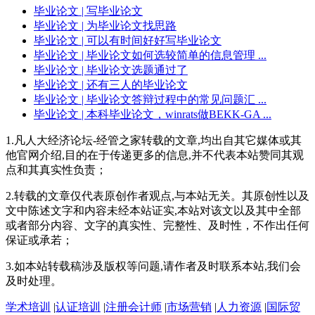
毕业论文
| 写毕业论文
毕业论文
| 为毕业论文找思路
毕业论文
| 可以有时间好好写毕业论文
毕业论文
| 毕业论文如何选较简单的信息管理 ...
毕业论文
| 毕业论文选题通过了
毕业论文
| 还有三人的毕业论文
毕业论文
| 毕业论文答辩过程中的常见问题汇 ...
毕业论文
| 本科毕业论文，winrats做BEKK-GA ...
1.凡人大经济论坛-经管之家转载的文章,均出自其它媒体或其
他官网介绍,目的在于传递更多的信息,并不代表本站赞同其观
点和其真实性负责；
2.转载的文章仅代表原创作者观点,与本站无关。其原创性以及
文中陈述文字和内容未经本站证实,本站对该文以及其中全部
或者部分内容、文字的真实性、完整性、及时性，不作出任何
保证或承若；
3.如本站转载稿涉及版权等问题,请作者及时联系本站,我们会
及时处理。
学术培训
|
认证培训
|
注册会计师
|
市场营销
|
人力资源
|
国际贸