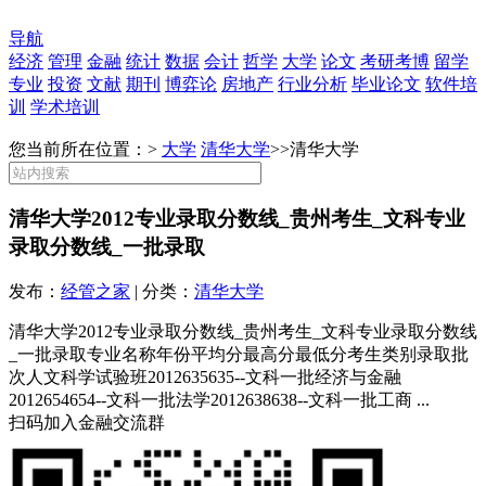
导航
经济
管理
金融
统计
数据
会计
哲学
大学
论文
考研考博
留学
专业
投资
文献
期刊
博弈论
房地产
行业分析
毕业论文
软件培
训
学术培训
您当前所在位置：>
大学
清华大学
>>
清华大学
清华大学2012专业录取分数线_贵州考生_文科专业
录取分数线_一批录取
发布：
经管之家
| 分类：
清华大学
清华大学2012专业录取分数线_贵州考生_文科专业录取分数线
_一批录取专业名称年份平均分最高分最低分考生类别录取批
次人文科学试验班2012635635--文科一批经济与金融
2012654654--文科一批法学2012638638--文科一批工商 ...
扫码加入金融交流群