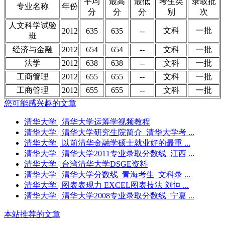
平均
最高
最低
考生类
录取批
专业名称
年份
分
分
分
别
次
人文科学试验
文科
一批
2012
635
635
--
班
经济与金融
2012
654
654
--
文科
一批
法学
2012
638
638
--
文科
一批
工商管理
2012
655
655
--
文科
一批
工商管理
2012
655
655
--
文科
一批
您可能感兴趣的文章
清华大学
| 清华大学运筹学视频教程
清华大学
| 清华大学研究生院简介_清华大学考 ...
清华大学
| 以前清华金融学硕士就业好的最重 ...
清华大学
| 清华大学2011专业录取分数线_江西 ...
清华大学
| 台湾清华大学DSGE资料
清华大学
| 清华大学分数线_青海考生_文科录 ...
清华大学
| 图表表现力 EXCEL图表技法 刘恒 ...
清华大学
| 清华大学2008专业录取分数线_宁夏 ...
本站推荐的文章