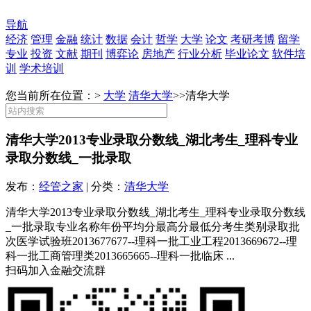
导航
经济
管理
金融
统计
数据
会计
哲学
大学
论文
考研考博
留学
专业
投资
文献
期刊
博弈论
房地产
行业分析
毕业论文
软件培
训
学术培训
您当前所在位置：>
大学
清华大学
>>
清华大学
清华大学2013专业录取分数线_湖北考生_理科专业
录取分数线_一批录取
发布：
经管之家
| 分类：
清华大学
清华大学2013专业录取分数线_湖北考生_理科专业录取分数线
_一批录取专业名称年份平均分最高分最低分考生类别录取批
次医学试验班2013677677--理科一批工业工程2013669672--理
科一批工商管理类2013665665--理科一批临床 ...
扫码加入金融交流群