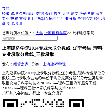
导航
经济
管理
金融
统计
数据
会计
哲学
大学
论文
考研考博
留学
专业
投资
文献
期刊
博弈论
房地产
行业分析
毕业论文
软件培
训
学术培训
您当前所在位置：>
大学
上海建桥学院
>>
上海建桥学院
上海建桥学院2014专业录取分数线_辽宁考生_理科
专业录取分数线_三批录取
发布：
经管之家
| 分类：
上海建桥学院
上海建桥学院2014专业录取分数线_辽宁考生_理科专业录取分
数线_三批录取专业名称年份平均分最高分最低分考生类别录
取批次电子科学与技术2014423----理科三批汽车服务工程
2014422----理科三批计算机科学与技术2014433 ...
扫码加入各岗位、行业、专业交流群