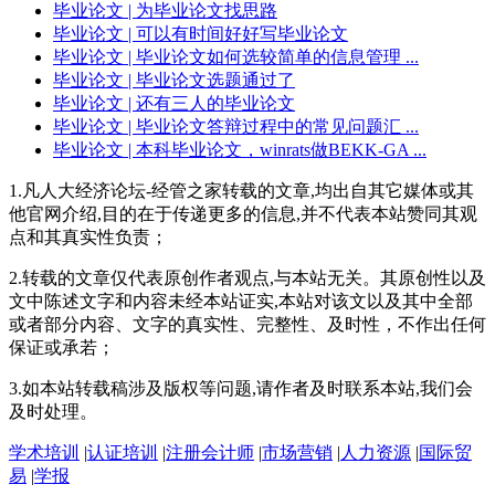
毕业论文
| 为毕业论文找思路
毕业论文
| 可以有时间好好写毕业论文
毕业论文
| 毕业论文如何选较简单的信息管理 ...
毕业论文
| 毕业论文选题通过了
毕业论文
| 还有三人的毕业论文
毕业论文
| 毕业论文答辩过程中的常见问题汇 ...
毕业论文
| 本科毕业论文，winrats做BEKK-GA ...
1.凡人大经济论坛-经管之家转载的文章,均出自其它媒体或其
他官网介绍,目的在于传递更多的信息,并不代表本站赞同其观
点和其真实性负责；
2.转载的文章仅代表原创作者观点,与本站无关。其原创性以及
文中陈述文字和内容未经本站证实,本站对该文以及其中全部
或者部分内容、文字的真实性、完整性、及时性，不作出任何
保证或承若；
3.如本站转载稿涉及版权等问题,请作者及时联系本站,我们会
及时处理。
学术培训
|
认证培训
|
注册会计师
|
市场营销
|
人力资源
|
国际贸
易
|
学报