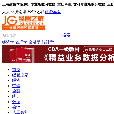
上海建桥学院2014专业录取分数线_重庆考生_文科专业录取分数线_三
人大经济论坛-经管之家
收藏本站
搜索
经济学
管理学
金融学
统计学
首页
|
经管之家
|
经济
|
管理
|
金融
|
统计
|
数据
|
会计
|
人工智能
|