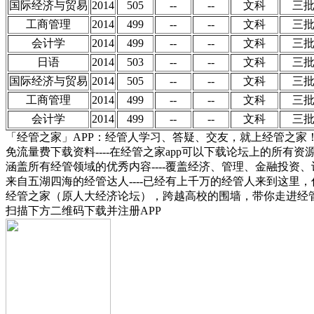
国际经济与贸易
2014
505
--
--
文科
三
工商管理
2014
499
--
--
文科
三
会计学
2014
499
--
--
文科
三
日语
2014
503
--
--
文科
三
国际经济与贸易
2014
505
--
--
文科
三
工商管理
2014
499
--
--
文科
三
会计学
2014
499
--
--
文科
三
「经管之家」APP：经管人学习、答疑、交友，就上经管之家
免流量费下载资料----在经管之家app可以下载论坛上的所有
涵盖所有经管领域的优秀内容----覆盖经济、管理、金融投
来自五湖四海的经管达人----已经有上千万的经管人来到这里
经管之家（原人大经济论坛），跨越高校的围墙，带你走进经
扫描下方二维码下载并注册APP