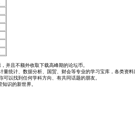
批
批
批
批
批
批
批
！
资源，并且不额外收取下载高峰期的论坛币。
资、计量统计、数据分析、国贸、财会等专业的学习宝库，各类资料
，你可以找到任何学科方向、有共同话题的朋友。
管知识的新世界。