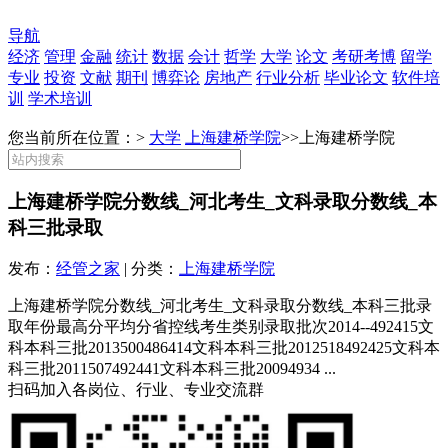
导航
经济
管理
金融
统计
数据
会计
哲学
大学
论文
考研考博
留学
专业
投资
文献
期刊
博弈论
房地产
行业分析
毕业论文
软件培
训
学术培训
您当前所在位置：>
大学
上海建桥学院
>>
上海建桥学院
上海建桥学院分数线_河北考生_文科录取分数线_本
科三批录取
发布：
经管之家
| 分类：
上海建桥学院
上海建桥学院分数线_河北考生_文科录取分数线_本科三批录
取年份最高分平均分省控线考生类别录取批次2014--492415文
科本科三批2013500486414文科本科三批2012518492425文科本
科三批2011507492441文科本科三批20094934 ...
扫码加入各岗位、行业、专业交流群