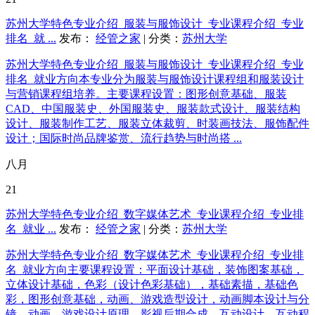
苏州大学特色专业介绍_服装与服饰设计_专业课程介绍_专业
排名_就 ...
发布：
经管之家
| 分类：
苏州大学
苏州大学特色专业介绍_服装与服饰设计_专业课程介绍_专业
排名_就业方向本专业分为服装与服饰设计课程组和服装设计
与营销课程组培养。主要课程设置：图形创意基础、服装
CAD、中国服装史、外国服装史、服装款式设计、服装结构
设计、服装制作工艺、服装立体裁剪、时装画技法、服饰配件
设计；国际时尚品牌鉴赏、流行趋势与时尚搭 ...
八月
21
苏州大学特色专业介绍_数字媒体艺术_专业课程介绍_专业排
名_就业 ...
发布：
经管之家
| 分类：
苏州大学
苏州大学特色专业介绍_数字媒体艺术_专业课程介绍_专业排
名_就业方向主要课程设置：平面设计基础，装饰图案基础，
立体设计基础，色彩（设计色彩基础），基础素描，基础色
彩，图形创意基础，动画、游戏造型设计，动画脚本设计与分
镜，动画、游戏设计原理，影视后期合成，互动设计，互动程