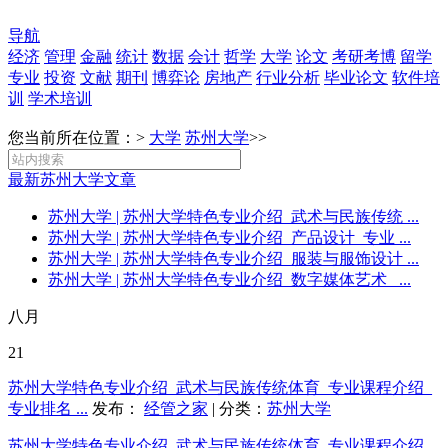
导航
经济
管理
金融
统计
数据
会计
哲学
大学
论文
考研考博
留学
专业
投资
文献
期刊
博弈论
房地产
行业分析
毕业论文
软件培
训
学术培训
您当前所在位置：>
大学
苏州大学
>>
最新苏州大学文章
苏州大学
| 苏州大学特色专业介绍_武术与民族传统 ...
苏州大学
| 苏州大学特色专业介绍_产品设计_专业 ...
苏州大学
| 苏州大学特色专业介绍_服装与服饰设计 ...
苏州大学
| 苏州大学特色专业介绍_数字媒体艺术_ ...
八月
21
苏州大学特色专业介绍_武术与民族传统体育_专业课程介绍_
专业排名 ...
发布：
经管之家
| 分类：
苏州大学
苏州大学特色专业介绍_武术与民族传统体育_专业课程介绍_