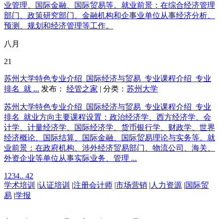
业管理、国际金融、国际贸易等。就业前景：在综合经济管理
部门、政策研究部门、金融机构和企事业单位从事经济分析、
预测、规划和经济管理等工作。
八月
21
苏州大学特色专业介绍_国际经济与贸易_专业课程介绍_专业
排名_就 ...
发布：
经管之家
| 分类：
苏州大学
苏州大学特色专业介绍_国际经济与贸易_专业课程介绍_专业
排名_就业方向主要课程设置：政治经济学、西方经济学、会
计学、计量经济学、国际经济学、货币银行学、财政学、世界
经济概论、国际结算、国际金融、国际贸易理论与实务等。就
业前景：在政府机构、涉外经济贸易部门、物流公司、海关、
外资企业等单位从事实际业务、管理 ...
1
2
3
4
.. 42
学术培训
|
认证培训
|
注册会计师
|
市场营销
|
人力资源
|
国际贸
易
|
学报