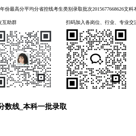
平均分省控线考生类别录取批次2015677668626文科本科一批20
友互助群
扫码加入各岗位、行业、专业交
分数线_本科一批录取