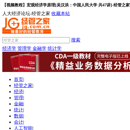
【视频教程】宏观经济学原理[吴汉洪：中国人民大学 共47讲]-经管之
人大经济论坛-经管之家
收藏本站
搜索
经济学
管理学
金融学
统计学
首页
|
经管之家
|
经济
|
管理
|
金融
|
统计
|
数据
|
会计
|
人工智能
|