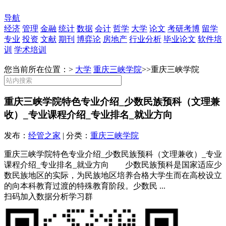
导航
经济
管理
金融
统计
数据
会计
哲学
大学
论文
考研考博
留学
专业
投资
文献
期刊
博弈论
房地产
行业分析
毕业论文
软件培
训
学术培训
您当前所在位置：>
大学
重庆三峡学院
>>
重庆三峡学院
重庆三峡学院特色专业介绍_少数民族预科（文理兼
收）_专业课程介绍_专业排名_就业方向
发布：
经管之家
| 分类：
重庆三峡学院
重庆三峡学院特色专业介绍_少数民族预科（文理兼收）_专业
课程介绍_专业排名_就业方向 少数民族预科是国家适应少
数民族地区的实际，为民族地区培养合格大学生而在高校设立
的向本科教育过渡的特殊教育阶段。少数民 ...
扫码加入数据分析学习群