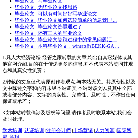
毕业论文
| 写毕业论文
毕业论文
| 为毕业论文找思路
毕业论文
| 可以有时间好好写毕业论文
毕业论文
| 毕业论文如何选较简单的信息管理 ...
毕业论文
| 毕业论文选题通过了
毕业论文
| 还有三人的毕业论文
毕业论文
| 毕业论文答辩过程中的常见问题汇 ...
毕业论文
| 本科毕业论文，winrats做BEKK-GA ...
1.凡人大经济论坛-经管之家转载的文章,均出自其它媒体或其
他官网介绍,目的在于传递更多的信息,并不代表本站赞同其观
点和其真实性负责；
2.转载的文章仅代表原创作者观点,与本站无关。其原创性以及
文中陈述文字和内容未经本站证实,本站对该文以及其中全部
或者部分内容、文字的真实性、完整性、及时性，不作出任何
保证或承若；
3.如本站转载稿涉及版权等问题,请作者及时联系本站,我们会
及时处理。
学术培训
|
认证培训
|
注册会计师
|
市场营销
|
人力资源
|
国际贸
易
|
学报