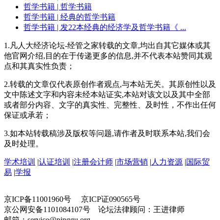
哲学书籍
| 哲学书籍
哲学书籍
| 经典的哲学书籍
哲学书籍
| 发22本经典的经济学及哲学书籍《 ...
1.凡人大经济论坛-经管之家转载的文章,均出自其它媒体或其
他官网介绍,目的在于传递更多的信息,并不代表本站赞同其观
点和其真实性负责；
2.转载的文章仅代表原创作者观点,与本站无关。其原创性以及
文中陈述文字和内容未经本站证实,本站对该文以及其中全部
或者部分内容、文字的真实性、完整性、及时性，不作出任何
保证或承若；
3.如本站转载稿涉及版权等问题,请作者及时联系本站,我们会
及时处理。
学术培训
|
认证培训
|
注册会计师
|
市场营销
|
人力资源
|
国际贸
易
|
学报
京ICP备11001960号 京ICP证090565号
京公网安备1101084107号 论坛法律顾问：王进律师
邮箱：service@pinggu.org