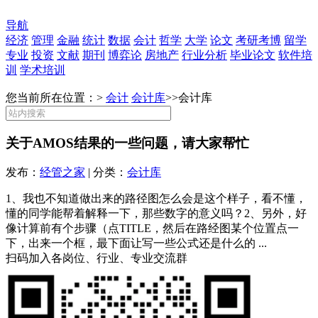
导航
经济
管理
金融
统计
数据
会计
哲学
大学
论文
考研考博
留学
专业
投资
文献
期刊
博弈论
房地产
行业分析
毕业论文
软件培
训
学术培训
您当前所在位置：>
会计
会计库
>>
会计库
关于AMOS结果的一些问题，请大家帮忙
发布：
经管之家
| 分类：
会计库
1、我也不知道做出来的路径图怎么会是这个样子，看不懂，
懂的同学能帮着解释一下，那些数字的意义吗？2、另外，好
像计算前有个步骤（点TITLE，然后在路经图某个位置点一
下，出来一个框，最下面让写一些公式还是什么的 ...
扫码加入各岗位、行业、专业交流群