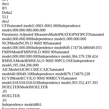
rho1
IFI
Delta2
TLI
rho2
CFISaturated model1.0001.0001.000Independence
model.000.000.000.000.000
Parsimony-Adjusted MeasuresModelPRATIOPNFIPCFISaturated
model.000.000.000Independence model1.000.000.000
NCPModelNCPLO 90HI 90Saturated
model.000.000.000Independence model849.174756.686949.055
FMINModelFMINF0LO 90HI 90Saturated
model.000.000.000.000Independence model.384.379.338.424
RMSEAModelRMSEALO 90HI 90PCLOSEIndependence
model.195.184.206.000
AICModelAICBCCBICCAICSaturated
model40.00040.108Independence model879.174879.228
ECVIModelECVILO 90HI 90MECVISaturated
model.018.018.018.018Independence model.393.352.437.393
HOELTERModelHOELTER
.05
HOELTER
.01
Independence model4861
Execution time summary