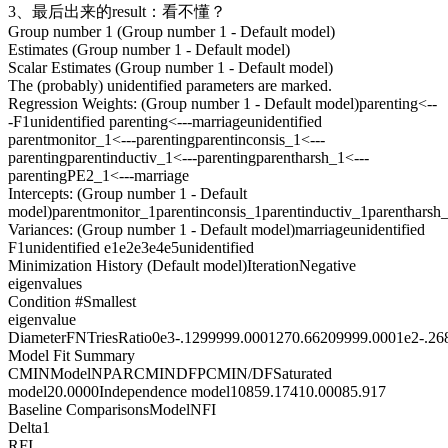
3、最后出来的result：看不懂？
Group number 1 (Group number 1 - Default model)
Estimates (Group number 1 - Default model)
Scalar Estimates (Group number 1 - Default model)
The (probably) unidentified parameters are marked.
Regression Weights: (Group number 1 - Default model)parenting<--
-F1unidentified parenting<---marriageunidentified
parentmonitor_1<---parentingparentinconsis_1<---
parentingparentinductiv_1<---parentingparentharsh_1<---
parentingPE2_1<---marriage
Intercepts: (Group number 1 - Default
model)parentmonitor_1parentinconsis_1parentinductiv_1parenthars
Variances: (Group number 1 - Default model)marriageunidentified
F1unidentified e1e2e3e4e5unidentified
Minimization History (Default model)IterationNegative
eigenvalues
Condition #Smallest
eigenvalue
DiameterFNTriesRatio0e3-.1299999.0001270.66209999.0001e2-.26
Model Fit Summary
CMINModelNPARCMINDFPCMIN/DFSaturated
model20.0000Independence model10859.17410.00085.917
Baseline ComparisonsModelNFI
Delta1
RFI