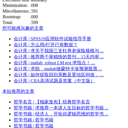
Minimization:
.008
Miscellaneous:
.591
Bootstrap:
.000
Total:
.599
您可能感兴趣的文章
会计库
| SPSS19应用软件试验指导手册
会计库
| 怎么用r打开已有数据？
会计库
| 求关于我国三支柱养老保险规模与 ...
会计库
| 推荐两个审稿快的普刊，15天内审 ...
会计库
| matlab_robust LM test 求指点！ ...
会计库
| 求助，matlab做蒙特卡洛预测股票 ...
会计库
| 如何提取回归系数及置信区间值， ...
会计库
| CIIA高清试题及答案（中文版）
本站推荐的文章
哲学名言
| 【独家发布】经典哲学名言
哲学书籍
| 求推荐一本讲人生目标的哲学书籍 ...
哲学书籍
| 经济人，开拓你逻辑思维的哲学书 ...
哲学书籍
| 哲学书籍
哲学书籍
| 哲学书籍