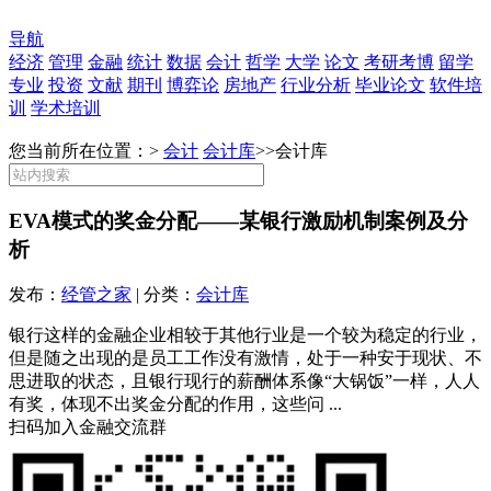
导航
经济
管理
金融
统计
数据
会计
哲学
大学
论文
考研考博
留学
专业
投资
文献
期刊
博弈论
房地产
行业分析
毕业论文
软件培
训
学术培训
您当前所在位置：>
会计
会计库
>>
会计库
EVA模式的奖金分配——某银行激励机制案例及分
析
发布：
经管之家
| 分类：
会计库
银行这样的金融企业相较于其他行业是一个较为稳定的行业，
但是随之出现的是员工工作没有激情，处于一种安于现状、不
思进取的状态，且银行现行的薪酬体系像“大锅饭”一样，人人
有奖，体现不出奖金分配的作用，这些问 ...
扫码加入金融交流群