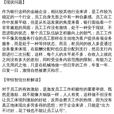
【现状问题】
作为银行这样的金融企业，相比较其他行业来讲，是工作较为
稳定的一个行业，员工自身无形之中有一种自豪感。员工在工
作中发展平稳，但是从长远发展的角度来看，银行面临着一个
非常尴尬的局面：员工工作没有激情，处于一种安于现状、不
思进取的状态，整个员工队伍缺乏积极向上的朝气；员工工作
中不像其他服务行业的员工那样在主动地为客户提供各项业务
服务，而是处于一种等待状态。而且，柜员间的收入多是通过
业务量来体现，在薪酬分配时也仅是分配到支行，然后支行内
部进行二次分配，这样，每个人的水平差不多，在收入上彼此
之间没有多大的差别，同时受业务内容范围的限制，有能力之
人无用武之地，只是在机械地做一些日常的工作，年复一年、
日复一日，激情自然被磨灭殆尽 。
【华恒智信分析解读】
对于员工的有效激励，是激发员工工作积极性的重要举措。既
然是激励，就不能像大锅饭一样，人人有奖，这样做不但没有
让员工体现到激励的好处，反而会磨灭工作的热情，因为没有
真正地体现出多劳多得的思想；对于企业来讲，只能是“出力
不讨好，花了钱也不能让员工认可”。