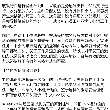
该银行在进行奖金分配时，采取的是分配到支行，然后支行进
行二次分配的方式，这种分配方法，没有具体到个人，就容易
产生大锅饭的局面，如果二次分配中没有详细的分配规则，仅
是领导拍脑袋似的均分一下，就会引起员工的不满，打消工作
的积极性。
同时，在员工工作过程中，被动等待式的服务方式对于银行收
益的增加有着严重的阻碍作用，员工仅是在按部就班地去完成
任务，不会为银行是否真的盈利而考虑方法，这样就出现了领
导干部愁白头、员工工作乐逍遥的状况。所以，对于员工的激
励方式需要加以改变，激励的源头在与绩效，自然有效的激励
方式还依赖于有效的考核方式相匹配。
【华恒智信解决方案】
要想真正地发挥每一名员工的工作积极性，关键就在于让员工
与银行成为一个利益共同体，让员工感受到其收益是与其责
任、能力、业绩的大小相挂钩的。鉴于这样的激励管理理念，
华恒智信顾问团队建议：引入EVA模式。
★ 将EVA与经营层以及员工的薪酬挂钩，即把EVA增加值的
一个部分回报给经营层和员工，从而创造出使经营层、员工都