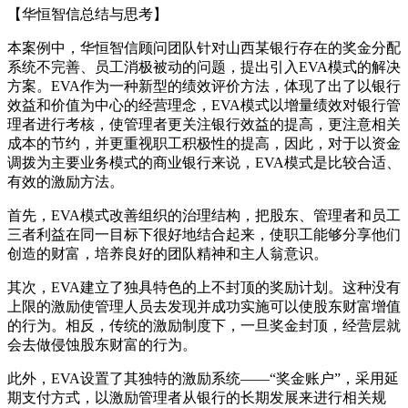
【华恒智信总结与思考】
本案例中，华恒智信顾问团队针对山西某银行存在的奖金分配
系统不完善、员工消极被动的问题，提出引入EVA模式的解决
方案。EVA作为一种新型的绩效评价方法，体现了出了以银行
效益和价值为中心的经营理念，EVA模式以增量绩效对银行管
理者进行考核，使管理者更关注银行效益的提高，更注意相关
成本的节约，并更重视职工积极性的提高，因此，对于以资金
调拨为主要业务模式的商业银行来说，EVA模式是比较合适、
有效的激励方法。
首先，EVA模式改善组织的治理结构，把股东、管理者和员工
三者利益在同一目标下很好地结合起来，使职工能够分享他们
创造的财富，培养良好的团队精神和主人翁意识。
其次，EVA建立了独具特色的上不封顶的奖励计划。这种没有
上限的激励使管理人员去发现并成功实施可以使股东财富增值
的行为。相反，传统的激励制度下，一旦奖金封顶，经营层就
会去做侵蚀股东财富的行为。
此外，EVA设置了其独特的激励系统——“奖金账户”，采用延
期支付方式，以激励管理者从银行的长期发展来进行相关规