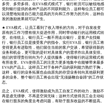
多劳、多劳多得。在EVA模式模式下，银行柜员可以敏锐地感
觉到银行提供的各种产品的不同获利能力，这样每位员工都可
以清楚地知道自己能力提高的方向和工作努力的方向，这种自
发的激励效果就可以产生。
★ EVA模式，让员工看到了收入增长的方向，对于自发改变
原有的工作习惯有很大促进作用，同时带动银行的运用模式转
变。在传统上，银行员工一般不用走出银行，是客户去找银
行，银行员工仅是接受客户的指令。实行EVA后，银行员工将
变得更具有进取性，他们留住当前的客户交谈，希望获得新的
业务和机会，更可取的是针对具体客户的需求作出具体安排。
他们的管理责任转向为个人提供服务，使得银行的运营模式有
有所改变。EVA使得员工的注意力更多地集中在能够带来最多
EVA的产品上。这样员工对于各种产品的获利能力熟烂于胸，
这样，银行的业务拓展也会由原先的存贷业务转向其他获利更
多的业务。整个银行员工将会出现“无须扬鞭自奋蹄”的工作状
态。
总之，EVA模式，使得激励成为员工自发工作的动力，激励不
再是虚无缥缈、不再是空洞无味；这种方式使得员工会主动站
在银行股东的角度去考虑问题，有助于股东收益的不断提高。