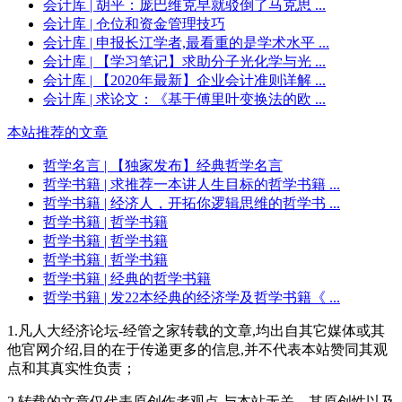
会计库
| 胡平：庞巴维克早就驳倒了马克思 ...
会计库
| 仓位和资金管理技巧
会计库
| 申报长江学者,最看重的是学术水平 ...
会计库
| 【学习笔记】求助分子光化学与光 ...
会计库
| 【2020年最新】企业会计准则详解 ...
会计库
| 求论文：《基于傅里叶变换法的欧 ...
本站推荐的文章
哲学名言
| 【独家发布】经典哲学名言
哲学书籍
| 求推荐一本讲人生目标的哲学书籍 ...
哲学书籍
| 经济人，开拓你逻辑思维的哲学书 ...
哲学书籍
| 哲学书籍
哲学书籍
| 哲学书籍
哲学书籍
| 哲学书籍
哲学书籍
| 经典的哲学书籍
哲学书籍
| 发22本经典的经济学及哲学书籍《 ...
1.凡人大经济论坛-经管之家转载的文章,均出自其它媒体或其
他官网介绍,目的在于传递更多的信息,并不代表本站赞同其观
点和其真实性负责；
2.转载的文章仅代表原创作者观点,与本站无关。其原创性以及