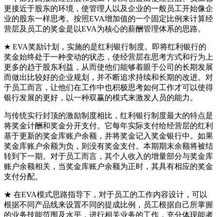
更接近于股东的环境，使管理人以及企业的一般员工开始像企
业的股东一样思考。按照EVA增加值的一个固定比例来计算经
营层及员工的奖金是以EVA为核心的薪酬管理体系的思路。
★ EVA奖励计划，实施的是红利银行制度。即将红利银行的
奖金始终处于一种变动的状态，使经营层在思考方式和行为上
更多的趋于股东利益，从而使他们能够着眼于公司的长期发展
而做出比较好的企业规划，并不断追求持续和长期的改进。对
于员工而言，让他们在工作中也积极思考如何工作才可以使得
银行发展的更好，以一种双赢的模式来激发人员的能力。
与传统实行封顶的激励制度相比，红利银行制度最大的特点是
将奖金计酬和奖金分开支付。它每年实际支付给经营层的红利
基于更新的奖金库账户余额，并将奖金记入奖金银行中。如果
奖金库账户余额为负，则没有奖金支付。本期期末余额将被结
转到下一期。对于员工而言，其个人收入的增量部分与奖金库
账户余额相关，当奖金库账户余额为正时，其具有相应的奖金
支付分配。
★ 在EVA模式思路指导下，对于员工的工作内容设计，可以
根据不同产品线来设置不同的提成比例，员工根据自己所掌握
的业务技能范围及水平，进行相关业务的工作，充分体现能者