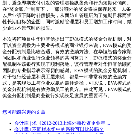
划，避免即期支付引发的管理者操纵盈余和行为短期化倾向。
在“奖金账户”制度下，一部分额外的奖金将被保存起来，以备
以后业绩下降时补偿损失，从而防止管理层为了短期目标而牺
牲长期目标的企图，同时激励管理层和员工增加工作时间，减
少企业不景气时的损失。
本次咨询项目中华恒智信提出了EVA模式的奖金分配机制，对
于以资金调拨为主要业务模式的商业银行来说，EVA模式的奖
金分配机制是比较合适、有效的激励方法。在华恒智信专家顾
问团队和商业银行企业领导的共同努力下，EVA模式的奖金分
配机制在该银行实现了顺利落地，该行管理者对华恒智信顾问
团队的专业指导表示深切的感谢。EVA模式的奖金分配机制，
对于银行经营层和员工层来说，都是一种非常有效的激励方
式，是实现员工与企业双赢的最佳途径，可以说，EVA模式的
奖金分配机制是有效激励员工的良方。由此可见，EVA模式的
奖金分配机制是商业银行实现长足发展的重要环节。
您可能感兴趣的文章
会计库
| 求《2012-2013上海外商投资企业年 ...
会计库
| 不同样本组中的系数可以比较吗？