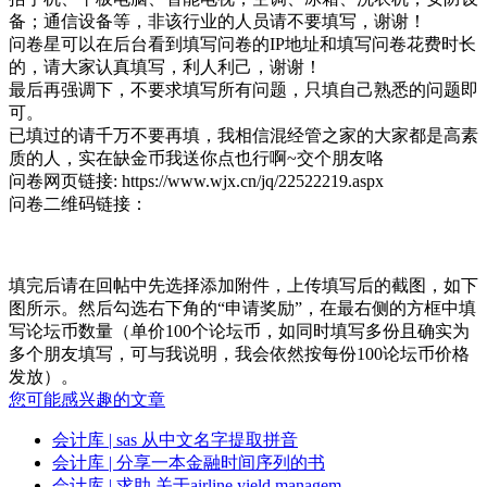
备；通信设备等，非该行业的人员请不要填写，谢谢！
问卷星可以在后台看到填写问卷的IP地址和填写问卷花费时长
的，请大家认真填写，利人利己，谢谢！
最后再强调下，不要求填写所有问题，只填自己熟悉的问题即
可。
已填过的请千万不要再填，我相信混经管之家的大家都是高素
质的人，实在缺金币我送你点也行啊~交个朋友咯
问卷网页链接:
https://www.wjx.cn/jq/22522219.aspx
问卷二维码链接：
填完后请在回帖中先选择添加附件，上传填写后的截图，如下
图所示。然后勾选右下角的“申请奖励”，在最右侧的方框中填
写论坛币数量（单价100个论坛币，如同时填写多份且确实为
多个朋友填写，可与我说明，我会依然按每份100论坛币价格
发放）。
您可能感兴趣的文章
会计库
| sas 从中文名字提取拼音
会计库
| 分享一本金融时间序列的书
会计库
| 求助 关于airline yield managem ...