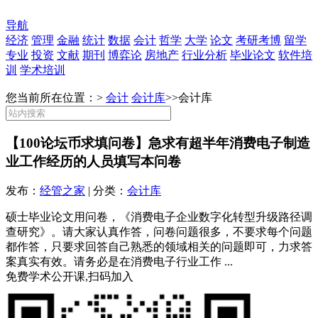
导航
经济
管理
金融
统计
数据
会计
哲学
大学
论文
考研考博
留学
专业
投资
文献
期刊
博弈论
房地产
行业分析
毕业论文
软件培
训
学术培训
您当前所在位置：>
会计
会计库
>>
会计库
【100论坛币求填问卷】急求有超半年消费电子制造
业工作经历的人员填写本问卷
发布：
经管之家
| 分类：
会计库
硕士毕业论文用问卷，《消费电子企业数字化转型升级路径调
查研究》。请大家认真作答，问卷问题很多，不要求每个问题
都作答，只要求回答自己熟悉的领域相关的问题即可，力求答
案真实有效。请务必是在消费电子行业工作 ...
免费学术公开课,扫码加入