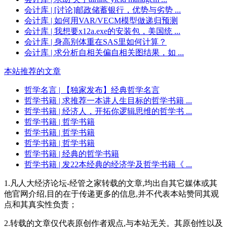
会计库
| [讨论]邮政储蓄银行，优势与劣势 ...
会计库
| 如何用VAR/VECM模型做递归预测
会计库
| 我想要x12a.exe的安装包，美国统 ...
会计库
| 身高别体重在SAS里如何计算？
会计库
| 求分析自相关偏自相关图结果，如 ...
本站推荐的文章
哲学名言
| 【独家发布】经典哲学名言
哲学书籍
| 求推荐一本讲人生目标的哲学书籍 ...
哲学书籍
| 经济人，开拓你逻辑思维的哲学书 ...
哲学书籍
| 哲学书籍
哲学书籍
| 哲学书籍
哲学书籍
| 哲学书籍
哲学书籍
| 经典的哲学书籍
哲学书籍
| 发22本经典的经济学及哲学书籍《 ...
1.凡人大经济论坛-经管之家转载的文章,均出自其它媒体或其
他官网介绍,目的在于传递更多的信息,并不代表本站赞同其观
点和其真实性负责；
2.转载的文章仅代表原创作者观点,与本站无关。其原创性以及