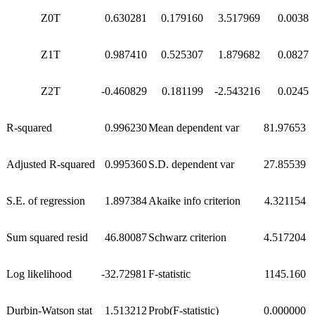
Z0T
0.630281
0.179160
3.517969
0.0038
Z1T
0.987410
0.525307
1.879682
0.0827
Z2T
-0.460829
0.181199
-2.543216
0.0245
R-squared
0.996230
Mean dependent var
81.97653
Adjusted R-squared
0.995360
S.D. dependent var
27.85539
S.E. of regression
1.897384
Akaike info criterion
4.321154
Sum squared resid
46.80087
Schwarz criterion
4.517204
Log likelihood
-32.72981
F-statistic
1145.160
Durbin-Watson stat
1.513212
Prob(F-statistic)
0.000000