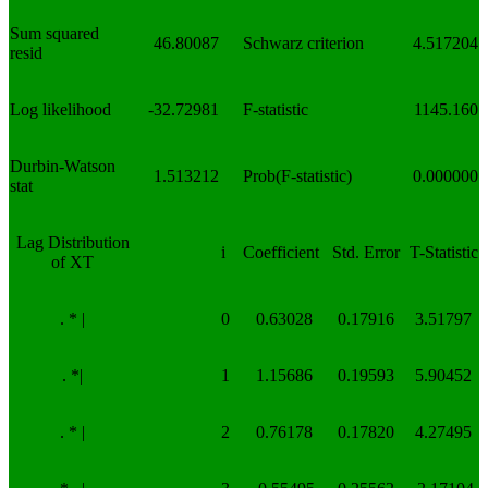
Sum squared
46.80087
Schwarz criterion
4.517204
resid
Log likelihood
-32.72981
F-statistic
1145.160
Durbin-Watson
1.513212
Prob(F-statistic)
0.000000
stat
Lag Distribution
i
Coefficient
Std. Error
T-Statistic
of XT
. * |
0
0.63028
0.17916
3.51797
. *|
1
1.15686
0.19593
5.90452
. * |
2
0.76178
0.17820
4.27495