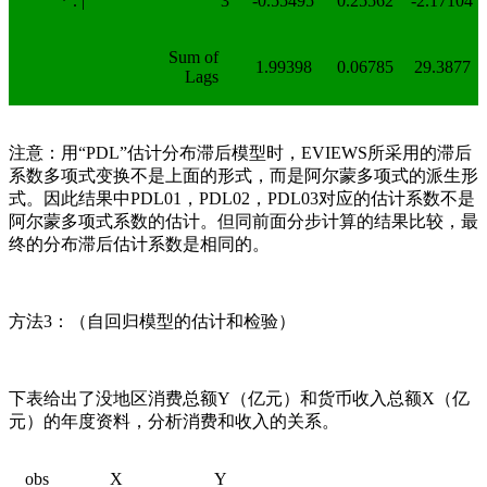
* . |
3
-0.55495
0.25562
-2.17104
Sum of
1.99398
0.06785
29.3877
Lags
注意：用“PDL”估计分布滞后模型时，EVIEWS所采用的滞后
系数多项式变换不是上面的形式，而是阿尔蒙多项式的派生形
式。因此结果中PDL01，PDL02，PDL03对应的估计系数不是
阿尔蒙多项式系数
的估计。但同前面分步计算的结果比较，最
终的分布滞后估计系数
是相同的。
方法3：（自回归模型的估计和检验）
下表给出了没地区消费总额Y（亿元）和货币收入总额X（亿
元）的年度资料，分析消费和收入的关系。
obs
X
Y