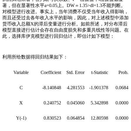
著，但在显著性水平a=0.05上。DW＝1.35>dl=1.3不能判断。
对模型进行改进。事实上，当年消费不仅受当年收入得影响，
而且还受过去各年收入水平的影响，因此，对上述模型中添加
货币收入总额X的滞后变量进行分析。如前所述，对分布滞后
模型直接进行估计会存在自由度损失和多重共线性等问题。在
此，选择库伊克模型进行回归估计，即估计如下模型：
利用所给数据得回归结果如下：
Variable
Coefficient
Std. Error
t-Statistic
Prob.
C
-8.140848
4.281553
-1.901378
0.0684
X
0.240752
0.045060
5.342898
0.0000
Y(-1)
0.830523
0.064854
12.80598
0.0000