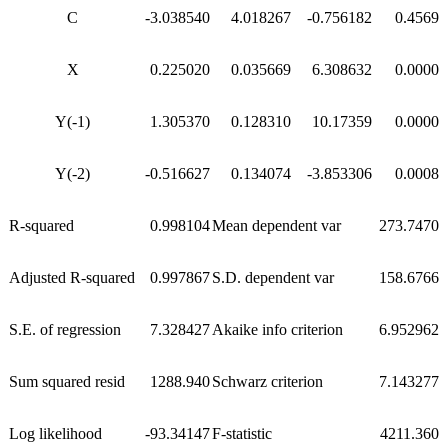
C
-3.038540
4.018267
-0.756182
0.4569
X
0.225020
0.035669
6.308632
0.0000
Y(-1)
1.305370
0.128310
10.17359
0.0000
Y(-2)
-0.516627
0.134074
-3.853306
0.0008
R-squared
0.998104
Mean dependent var
273.7470
Adjusted R-squared
0.997867
S.D. dependent var
158.6766
S.E. of regression
7.328427
Akaike info criterion
6.952962
Sum squared resid
1288.940
Schwarz criterion
7.143277
Log likelihood
-93.34147
F-statistic
4211.360