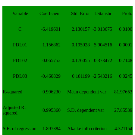
Variable
Coefficient
Std. Error
t-Statistic
Prob.
C
-6.419601
2.130157
-3.013675
0.0100
PDL01
1.156862
0.195928
5.904516
0.0001
PDL02
0.065752
0.176055
0.373472
0.7148
PDL03
-0.460829
0.181199
-2.543216
0.0245
R-squared
0.996230
Mean dependent var
81.97653
Adjusted R-
0.995360
S.D. dependent var
27.85539
squared
S.E. of regression
1.897384
Akaike info criterion
4.321154