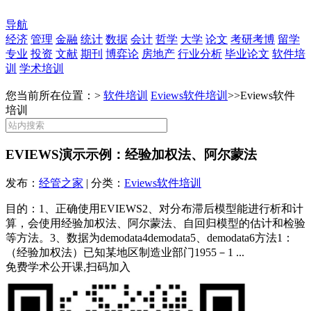
导航
经济
管理
金融
统计
数据
会计
哲学
大学
论文
考研考博
留学
专业
投资
文献
期刊
博弈论
房地产
行业分析
毕业论文
软件培
训
学术培训
您当前所在位置：>
软件培训
Eviews软件培训
>>
Eviews软件
培训
EVIEWS演示示例：经验加权法、阿尔蒙法
发布：
经管之家
| 分类：
Eviews软件培训
目的：1、正确使用EVIEWS2、对分布滞后模型能进行析和计
算，会使用经验加权法、阿尔蒙法、自回归模型的估计和检验
等方法。3、数据为demodata4demodata5、demodata6方法1：
（经验加权法）已知某地区制造业部门1955－1 ...
免费学术公开课,扫码加入