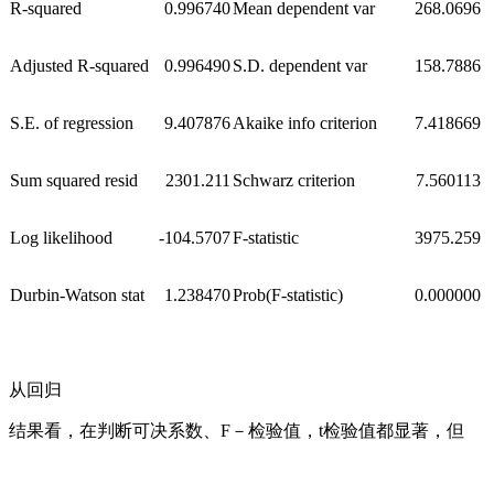
R-squared
0.996740
Mean dependent var
268.0696
Adjusted R-squared
0.996490
S.D. dependent var
158.7886
S.E. of regression
9.407876
Akaike info criterion
7.418669
Sum squared resid
2301.211
Schwarz criterion
7.560113
Log likelihood
-104.5707
F-statistic
3975.259
Durbin-Watson stat
1.238470
Prob(F-statistic)
0.000000
从回归
结果看，在判断可决系数、F－检验值，t检验值都显著，但