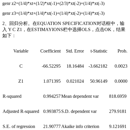
genr z2=(1/4)*xt+(1/2)*xt(-1)+(2/3)*xt(-2)+(1/4)*xt(-3)
genr z3=(1/4)*xt+(1/4)*xt(-1)+(1/4)*xt(-2)+(1/4)*xt(-3)
2、回归分析。在EQUATION SPECIFICATION对话框中，输
入 Y C Z1，在ESTIMAYIONS栏中选择OLS，点击OK，结果
如下：
Variable
Coefficient
Std. Error
t-Statistic
Prob.
C
-66.52295
18.16484
-3.662182
0.0023
Z1
1.071395
0.021024
50.96149
0.0000
R-squared
0.994257
Mean dependent var
818.6959
Adjusted R-squared
0.993875
S.D. dependent var
279.9181
S.E. of regression
21.90777
Akaike info criterion
9.121691