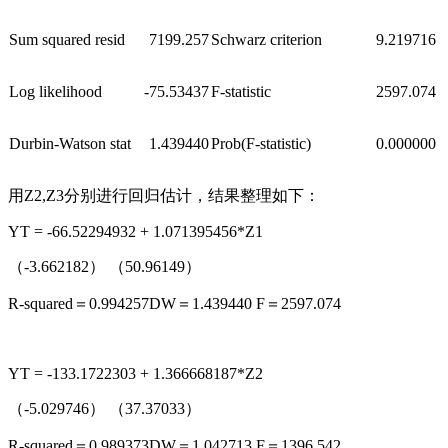
Sum squared resid
7199.257
Schwarz criterion
9.219716
Log likelihood
-75.53437
F-statistic
2597.074
Durbin-Watson stat
1.439440
Prob(F-statistic)
0.000000
用Z2,Z3分别进行回归估计，结果整理如下：
YT = -66.52294932 + 1.071395456*Z1
（-3.662182） （50.96149）
R-squared＝0.994257DW＝1.439440 F＝2597.074
YT = -133.1722303 + 1.366668187*Z2
（-5.029746） （37.37033）
R-squared＝0.989373DW＝1.042713 F＝1396.542