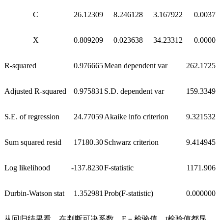
C
26.12309
8.246128
3.167922
0.0037
X
0.809209
0.023638
34.23312
0.0000
R-squared
0.976665
Mean dependent var
262.1725
Adjusted R-squared
0.975831
S.D. dependent var
159.3349
S.E. of regression
24.77059
Akaike info criterion
9.321532
Sum squared resid
17180.30
Schwarz criterion
9.414945
Log likelihood
-137.8230
F-statistic
1171.906
Durbin-Watson stat
1.352981
Prob(F-statistic)
0.000000
从回归结果看，在判断可决系数、F－检验值，t检验值都显