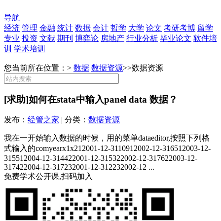
导航
经济
管理
金融
统计
数据
会计
哲学
大学
论文
考研考博
留学
专业
投资
文献
期刊
博弈论
房地产
行业分析
毕业论文
软件培
训
学术培训
您当前所在位置：>
数据
数据资源
>>
数据资源
[求助]如何在stata中输入panel data 数据？
发布：
经管之家
| 分类：
数据资源
我在一开始输入数据的时候，用的菜单dataeditor,按照下列格
式输入的comyearx1x212001-12-3110912002-12-316512003-12-
315512004-12-314422001-12-315322002-12-317622003-12-
317422004-12-317232001-12-312232002-12 ...
免费学术公开课,扫码加入