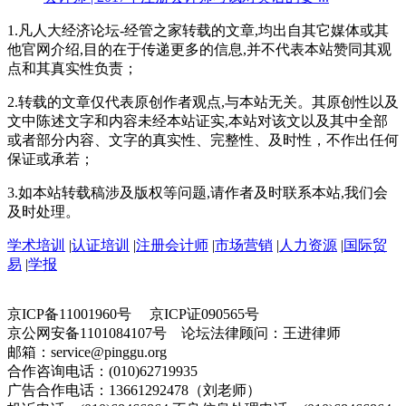
1.凡人大经济论坛-经管之家转载的文章,均出自其它媒体或其
他官网介绍,目的在于传递更多的信息,并不代表本站赞同其观
点和其真实性负责；
2.转载的文章仅代表原创作者观点,与本站无关。其原创性以及
文中陈述文字和内容未经本站证实,本站对该文以及其中全部
或者部分内容、文字的真实性、完整性、及时性，不作出任何
保证或承若；
3.如本站转载稿涉及版权等问题,请作者及时联系本站,我们会
及时处理。
学术培训
|
认证培训
|
注册会计师
|
市场营销
|
人力资源
|
国际贸
易
|
学报
京ICP备11001960号 京ICP证090565号
京公网安备1101084107号 论坛法律顾问：王进律师
邮箱：service@pinggu.org
合作咨询电话：(010)62719935
广告合作电话：13661292478（刘老师）