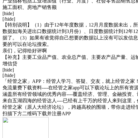
产业指标包括工业增加值（行业、月度）、社会零售品销售总
施工面积、房地产销售额
[hide]
[/hide]
【特别说明】（1）由于12年年度数据，12月月度数据未出，所
数据如海关进出口数据统计到3月份）、日度数据统计到12年1
据了。（3）如果有谁觉得自己想要的数据以上没有可以发信息
要的可以在论坛搜索。
亲们，记得给好评啊
【补充】主要工业品产值、农业总产值、主要农产品产量、运输
增信贷
[hide]
[/hide]
「经管之家」APP：经管人学习、答疑、交友，就上经管之家
免流量费下载资料----在经管之家app可以下载论坛上的所有
涵盖所有经管领域的优秀内容----覆盖经济、管理、金融投
来自五湖四海的经管达人----已经有上千万的经管人来到这里
经管之家（原人大经济论坛），跨越高校的围墙，带你走进经
扫描下方二维码下载并注册APP