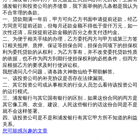
浦发银行和投资公司的齐缝章，我下面举例的几条都是我认为
不合常理的条款。
一、贷款期满一年后，甲方可向乙方书面申请提前还款，经乙
方同意可提前还款，但每月还款金额不得低于壹仟万元，如一
次性还清，应按提前还款金额的百分之叁支付违约金。
二、为便于相关手续的办理，乙方委托丙方与甲方或第三方签
订相关抵押、质押、保证等担保合同，担保合同项下的担保权
利为委托贷款的从权利，为乙方享有，并不改变委托贷款性质
的依据，也不作为丙方到期行使担保权利的必然条件，但丙方
应根据乙方的要求及时行使诉讼权。
我想请问几个问题，请各路大神散仙给予帮助解答。
一、该投资公司的补充协议是否存在法律漏洞。
二、其它投资公司或从事相关的行业人员怎么看待该投资公司
的运行模式。
三、浦发银行与其它国有银行的区别，如果这份合同的丙方是
其它像工商、农业、建设、人民这些银行的话这份合同是不是
就不会这样签署。
四、该投资公司是不是和浦发银行有其它甲方所不知道的利益
关系。
您可能感兴趣的文章