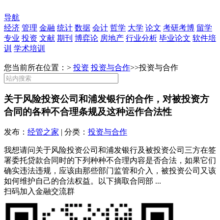
导航
经济
管理
金融
统计
数据
会计
哲学
大学
论文
考研考博
留学
专业
投资
文献
期刊
博弈论
房地产
行业分析
毕业论文
软件培
训
学术培训
您当前所在位置：>
投资
投资与合作
>>
投资与合作
关于风险投资公司和浦发银行的合作，对被投资方
合同的各种不合理条规及这种运作合法性
发布：
经管之家
| 分类：
投资与合作
我想请问关于风险投资公司和浦发银行及被投资公司三方在签
署委托贷款合同时的下列种种不合理内容是否合法，如果它们
确实违法违规，应该由那些部门监管和介入，被投资公司又该
如何维护自己的合法权益。以下摘取合同部 ...
扫码加入金融交流群