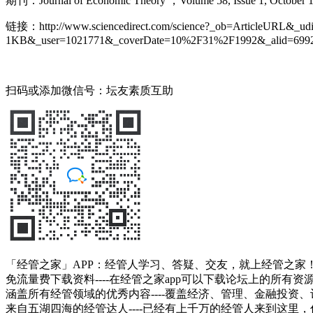
期刊：Journal of Economic Theory ，Volume 58, Issue 1, October 1
链接：http://www.sciencedirect.com/science?_ob=ArticleURL&_
1KB&_user=1021771&_coverDate=10%2F31%2F1992&_alid=69923
扫码或添加微信号：坛友素质互助
「经管之家」APP：经管人学习、答疑、交友，就上经管之家
免流量费下载资料----在经管之家app可以下载论坛上的所有
涵盖所有经管领域的优秀内容----覆盖经济、管理、金融投
来自五湖四海的经管达人----已经有上千万的经管人来到这里