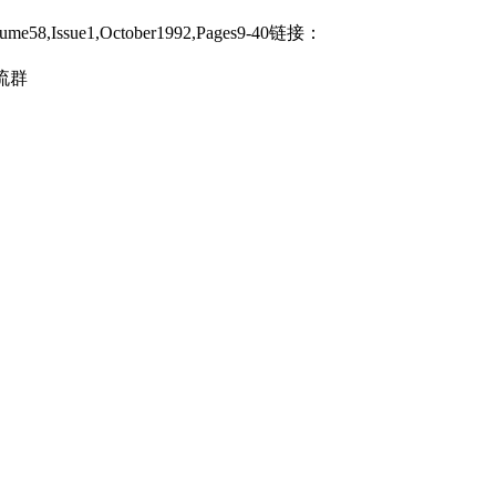
58,Issue1,October1992,Pages9-40链接：
流群