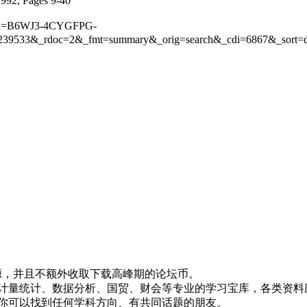
992, Pages 9-40
udi=B6WJ3-4CYGFPG-
9533&_rdoc=2&_fmt=summary&_orig=search&_cdi=6867&_sort=d
！
资源，并且不额外收取下载高峰期的论坛币。
资、计量统计、数据分析、国贸、财会等专业的学习宝库，各类资料
，你可以找到任何学科方向、有共同话题的朋友。