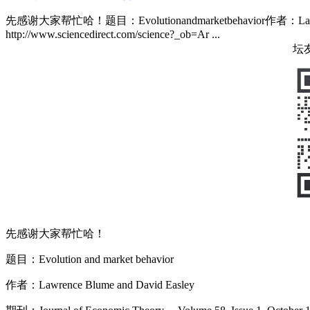
先感谢大家帮忙哈！题目：Evolutionandmarketbehavior作者：LawrenceB
http://www.sciencedirect.com/science?_ob=Ar ...
坛
先感谢大家帮忙哈！
题目：
Evolution and market behavior
作者：Lawrence Blume and David Easley