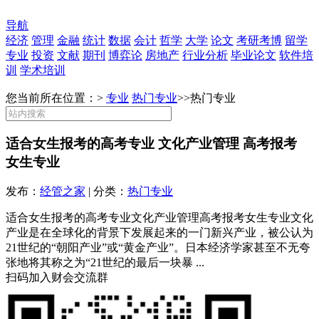
导航
经济
管理
金融
统计
数据
会计
哲学
大学
论文
考研考博
留学
专业
投资
文献
期刊
博弈论
房地产
行业分析
毕业论文
软件培
训
学术培训
您当前所在位置：>
专业
热门专业
>>
热门专业
适合女生报考的高考专业 文化产业管理 高考报考
女生专业
发布：
经管之家
| 分类：
热门专业
适合女生报考的高考专业文化产业管理高考报考女生专业文化
产业是在全球化的背景下发展起来的一门新兴产业，被公认为
21世纪的“朝阳产业”或“黄金产业”。日本经济学家甚至不无夸
张地将其称之为“21世纪的最后一块暴 ...
扫码加入财会交流群