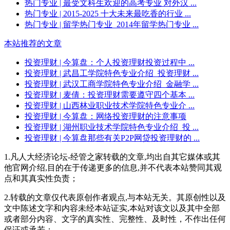
热门专业
| 最受文科生欢迎的高考专业 对外汉 ...
热门专业
| 2015-2025 十大未来最吃香的行业 ...
热门专业
| 留学热门专业_2014年留学热门专业 ...
本站推荐的文章
投资理财
| 今算盘：个人投资理财投资过程中 ...
投资理财
| 武昌工学院特色专业介绍_投资理财 ...
投资理财
| 武汉工商学院特色专业介绍_金融学 ...
投资理财
| 麦倩：投资理财需要遵守四个基本 ...
投资理财
| 山西林业职业技术学院特色专业介 ...
投资理财
| 今算盘：网络投资理财的注意事项
投资理财
| 湖州职业技术学院特色专业介绍_投 ...
投资理财
| 今算盘那些有关P2P网贷投资理财的 ...
1.凡人大经济论坛-经管之家转载的文章,均出自其它媒体或其
他官网介绍,目的在于传递更多的信息,并不代表本站赞同其观
点和其真实性负责；
2.转载的文章仅代表原创作者观点,与本站无关。其原创性以及
文中陈述文字和内容未经本站证实,本站对该文以及其中全部
或者部分内容、文字的真实性、完整性、及时性，不作出任何
保证或承若；