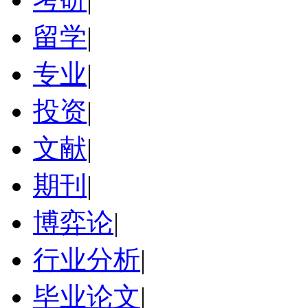
留学
|
专业
|
投资
|
文献
|
期刊
|
博弈论
|
行业分析
|
毕业论文
|