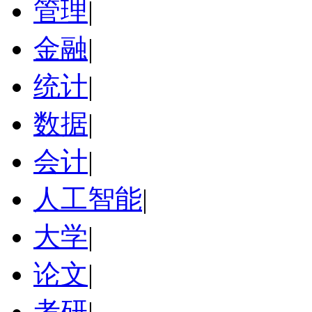
管理
|
金融
|
统计
|
数据
|
会计
|
人工智能
|
大学
|
论文
|
考研
|