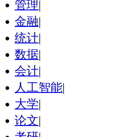
管理
|
金融
|
统计
|
数据
|
会计
|
人工智能
|
大学
|
论文
|
考研
|