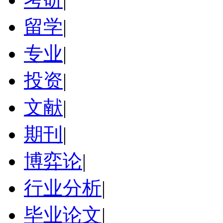
留学
|
专业
|
投资
|
文献
|
期刊
|
博弈论
|
行业分析
|
毕业论文
|