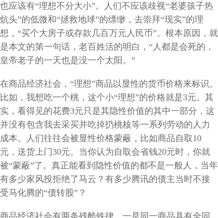
也应该有“理想不分大小”。人们不应该歧视“老婆孩子热
炕头”的低微和“拯救地球”的缥缈，去崇拜“现实”的理
想，“买个大房子或存款几百万元人民币”。根本原因，就
是本文的第一句话，老百姓活的明白，“人都是会死的，
皇帝老子的一天也是没一个太阳。”
在商品经济社会，“理想”商品以显性的货币价格来标识。
比如，我想吃一个桃，这个小“理想”的价格就是3元。其
实，看得见的花费3元只是其隐性价值的其中一部分，这
并没有包含我去采买并吃掉扔桃核等一系列劳动的人力
成本。人们往往会被显性价格蒙蔽，比如商品自取10
元，送货上门30元。当你认为自取会省钱20元时，你就
被“蒙蔽”了。真正能看到隐性价值的都不是一般人，当年
有多少家风投拒绝了马云？有多少腾讯的债主当时不接
受马化腾的“债转股”？
商品经济社会有两条残酷铁律，一是同一商品具有全同