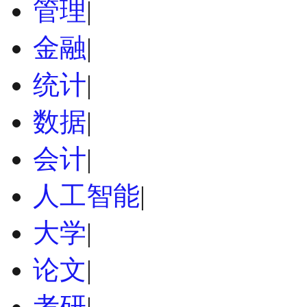
管理
|
金融
|
统计
|
数据
|
会计
|
人工智能
|
大学
|
论文
|
考研
|