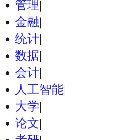
管理
|
金融
|
统计
|
数据
|
会计
|
人工智能
|
大学
|
论文
|
考研
|