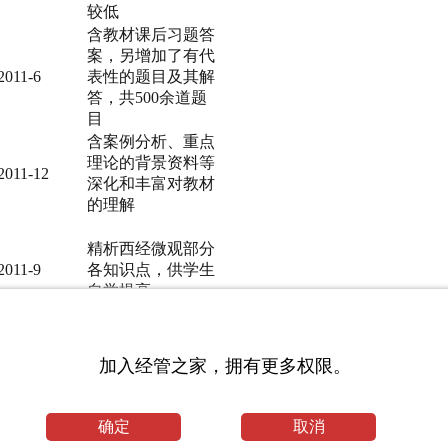
较低
含教材课后习题答
案，另增加了有代
2011-6
表性的题目及其解
答，共500余道题
目
含案例分析、重点
理论的背景资料等
2011-12
深化和丰富对教材
的理解
精析西经微观部分
2011-9
各知识点，供学生
自学提高
精析西经宏观部分
加入经管之家，拥有更多权限。
2011-9
各知识点，供学生
自学提高
确定
取消
932道微观题目，