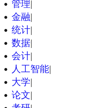
管理
|
金融
|
统计
|
数据
|
会计
|
人工智能
|
大学
|
论文
|
考研
|