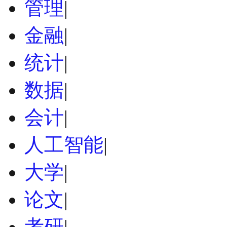
管理
|
金融
|
统计
|
数据
|
会计
|
人工智能
|
大学
|
论文
|
考研
|