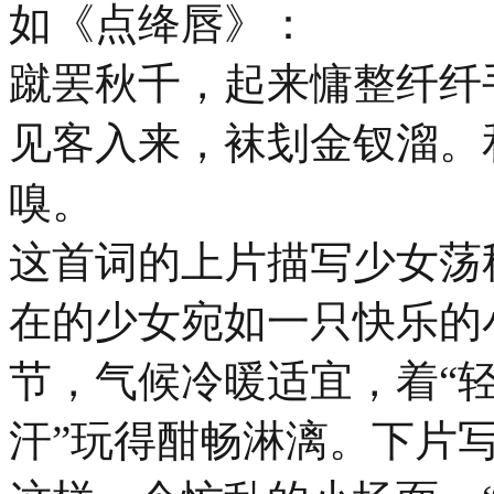
如《点绛唇》：
蹴罢秋千，起来慵整纤纤
见客入来，袜刬金钗溜。
嗅。
这首词的上片描写少女荡
在的少女宛如一只快乐的
节，气候冷暖适宜，着“轻
汗”玩得酣畅淋漓。下片