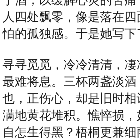
人四处飘零，像是落在四
怕的孤独感。于是她写下
寻寻觅觅，冷冷清清，凄
最难将息。三杯两盏淡酒
也，正伤心，却是旧时相
满地黄花堆积。憔悴损，
自怎生得黑？梧桐更兼细