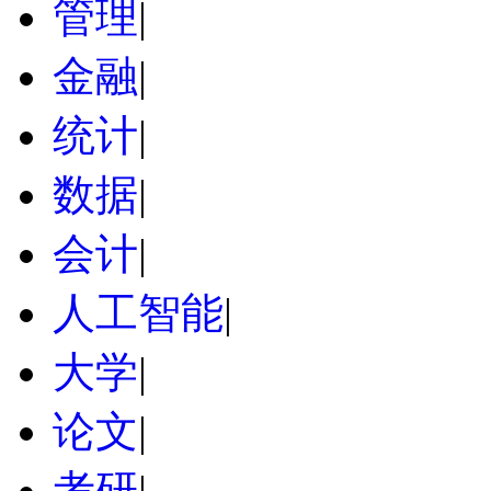
管理
|
金融
|
统计
|
数据
|
会计
|
人工智能
|
大学
|
论文
|
考研
|