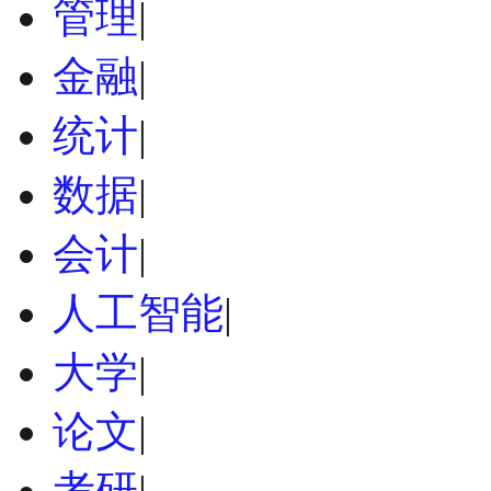
管理
|
金融
|
统计
|
数据
|
会计
|
人工智能
|
大学
|
论文
|
考研
|