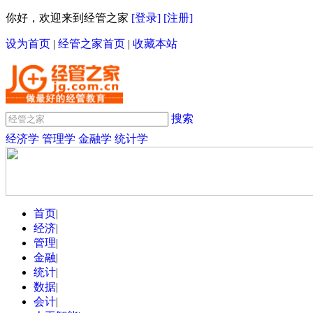
你好，欢迎来到经管之家
[登录]
[注册]
设为首页
|
经管之家首页
|
收藏本站
搜索
经济学
管理学
金融学
统计学
首页
|
经济
|
管理
|
金融
|
统计
|
数据
|
会计
|