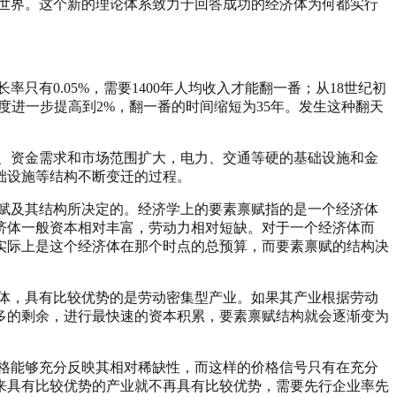
世界。这个新的理论体系致力于回答成功的经济体为何都实行
有0.05%，需要1400年人均收入才能翻一番；从18世纪初
度进一步提高到2%，翻一番的时间缩短为35年。发生这种翻天
、资金需求和市场范围扩大，电力、交通等硬的基础设施和金
础设施等结构不断变迁的过程。
赋及其结构所决定的。经济学上的要素禀赋指的是一个经济体
济体一般资本相对丰富，劳动力相对短缺。对于一个经济体而
实际上是这个经济体在那个时点的总预算，而要素禀赋的结构决
体，具有比较优势的是劳动密集型产业。如果其产业根据劳动
多的剩余，进行最快速的资本积累，要素禀赋结构就会逐渐变为
格能够充分反映其相对稀缺性，而这样的价格信号只有在充分
来具有比较优势的产业就不再具有比较优势，需要先行企业率先