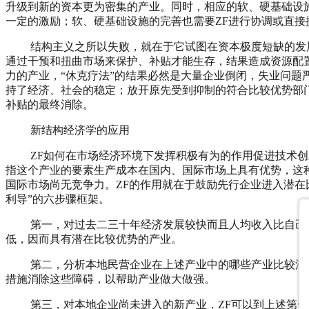
升级到新的资本更为密集的产业。同时，相应的软、硬基础设
一定的激励；软、硬基础设施的完善也需要ZF进行协调或直接
结构主义之所以失败，就在于它试图在资本极度短缺的发展中
通过干预和扭曲市场来保护、补贴才能生存，结果造成资源配
力的产业，“休克疗法”的结果必然是大量企业倒闭，失业问
持了经济、社会的稳定；放开原先受到抑制的符合比较优势部
补贴的最终消除。
新结构经济学的应用
ZF如何在市场经济环境下发挥积极有为的作用促进技术创新
指这个产业的要素生产成本在国内、国际市场上具有优势，这
国际市场尚无竞争力。ZF的作用就在于鼓励先行企业进入潜
利导”的六步骤框架。
第一，对过去二三十年经济发展较快而且人均收入比自己高1
低，因而具有潜在比较优势的产业。
第二，分析本地民营企业在上述产业中的哪些产业比较活跃，
措施消除这些障碍，以帮助产业做大做强。
第三，对本地企业尚未进入的新产业，ZF可以到上述第一步