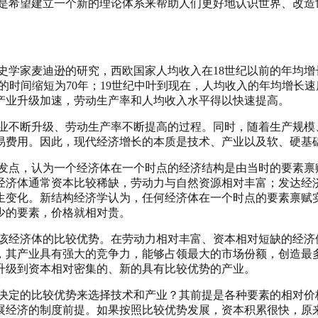
希望建立一个新的理论体系来帮助人们更好地认识世界、改造
麦迪逊的研究，西欧国家人均收入在18世纪以前的年均增长率只
的时间缩短为70年；19世纪中叶到现在，人均收入的年均增长速
产业升级加速，劳动生产率和人均收入水平得以快速提高。
不断升级、劳动生产率不断提高的过程。同时，随着生产规模
易费用。因此，现代经济增长的本质是技术、产业以及软、硬基
点，认为一个经济体在一个时点的经济结构是由当时的要素禀
经济体通常资本比较稀缺，劳动力与自然资源相对丰富；发达经
生变化。新结构经济学认为，任何经济体在一个时点的要素禀赋
少的要素，价格就相对贵。
经济体的比较优势。在劳动力相对丰富、资本相对短缺的经济
，其产业具有强大的竞争力，能够占领最大的市场份额，创造最
升级到资本相对密集的、新的具有比较优势的产业。
定的比较优势来选择技术和产业？其前提是各种要素的相对价
展经济的制度前提。如果按照比较优势发展，资本积累很快，原