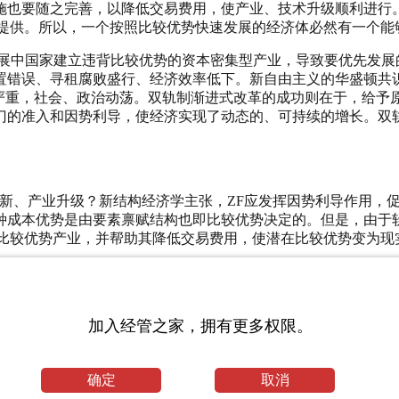
施也要随之完善，以降低交易费用，使产业、技术升级顺利进行。
提供。所以，一个按照比较优势快速发展的经济体必然有一个能
国家建立违背比较优势的资本密集型产业，导致要优先发展的
置错误、寻租腐败盛行、经济效率低下。新自由主义的华盛顿共
题严重，社会、政治动荡。双轨制渐进式改革的成功则在于，给予
门的准入和因势利导，使经济实现了动态的、可持续的增长。双
、产业升级？新结构经济学主张，ZF应发挥因势利导作用，促
种成本优势是由要素禀赋结构也即比较优势决定的。但是，由于
在比较优势产业，并帮助其降低交易费用，使潜在比较优势变为现
—2倍的其他经济体的各种可贸易产品和服务作出甄别。选取
加入经管之家，拥有更多权限。
查找可能阻碍它们提升产品质量、降低交易费用的障碍，以及
确定
取消
确认的经济体中招商引资，鼓励外地或国外企业前来投资，并