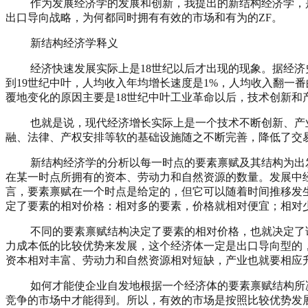
作为发展经济学的发展和创新，我提出的新结构经济学，是
出口导向战略，为何都同时拥有有效的市场和有为的ZF。
新结构经济学释义
经济快速发展实际上是18世纪以后才出现的现象。据经济史学家
到19世纪中叶，人均收入年均增长速度是1%，人均收入翻一番
覆地变化的原因主要是18世纪中叶工业革命以后，技术创新和
也就是说，现代经济增长实际上是一个技术不断创新、产业
融、法律、产权安排等软的基础设施随之不断完善，降低了交
新结构经济学的分析以每一时点的要素禀赋及其结构为出发
在某一时点所拥有的资本、劳动力和自然资源的数量。发展中
言，要素禀赋在一个时点是给定的，但它可以随着时间推移发
定了要素的相对价格：相对多的要素，价格就相对便宜；相对
不同的要素禀赋结构决定了要素的相对价格，也就决定了该
力成本低的比较优势来发展，这个经济体一定是出口导向型的
资本相对丰富、劳动力和自然资源相对短缺，产业也就要相应
如何才能使企业自发地根据一个经济体的要素禀赋结构所决
竞争的市场中才能得到。所以，有效的市场是按照比较优势发