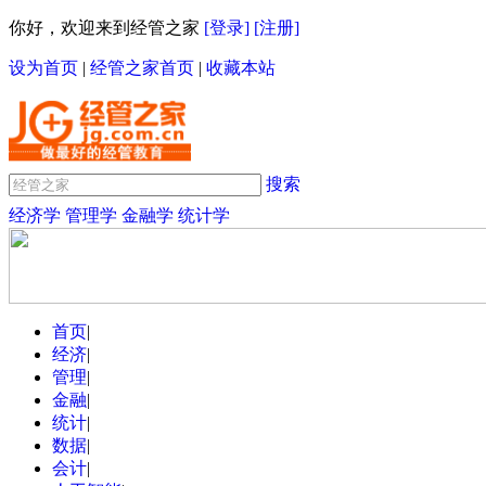
你好，欢迎来到经管之家
[登录]
[注册]
设为首页
|
经管之家首页
|
收藏本站
搜索
经济学
管理学
金融学
统计学
首页
|
经济
|
管理
|
金融
|
统计
|
数据
|
会计
|