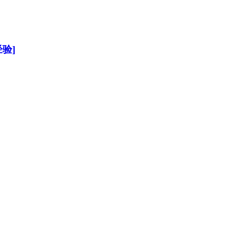
验]
加入经管之家，拥有更多权限。
确定
取消