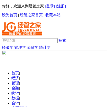
你好，欢迎来到经管之家
[登录]
[注册]
设为首页
|
经管之家首页
|
收藏本站
搜索
经济学
管理学
金融学
统计学
首页
|
经济
|
管理
|
金融
|
统计
|
数据
|
会计
|