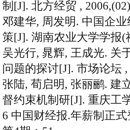
制[J]. 北方经贸 , 2006,(02
邓建华, 周发明. 中国
策[J]. 湖南农业大学学报(社会
吴光行, 晁辉, 王成光.
问题的探讨[J]. 市场论坛 , 20
张陆, 荀启明, 张丽鹂.
督约束机制研[J]. 重庆工学院学
6 中国财经报.年薪制正式登场