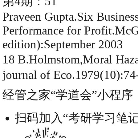
第4期：51
Praveen Gupta.Six Busines
Performance for Profit.McG
edition):September 2003
18 B.Holmstom,Moral Haza
journal of Eco.1979(10):74
经管之家“学道会”小程序
扫码加入“考研学习笔记