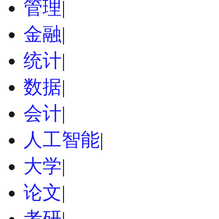
管理
|
金融
|
统计
|
数据
|
会计
|
人工智能
|
大学
|
论文
|
考研
|