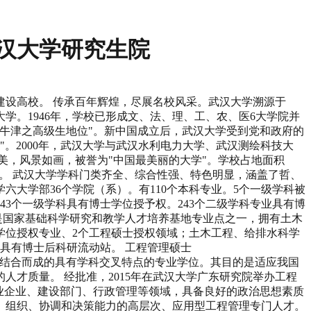
武汉大学研究生院
点建设高校。 传承百年辉煌，尽展名校风采。武汉大学溯源于
大学。1946年，学校已形成文、法、理、工、农、医6大学院并
"牛津之高级生地位"。新中国成立后，武汉大学受到党和政府的
之一"。2000年，武汉大学与武汉水利电力大学、武汉测绘科技大
美，风景如画，被誉为"中国最美丽的大学"。学校占地面积
位"。 武汉大学学科门类齐全、综合性强、特色明显，涵盖了哲、
大学部36个学院（系）。有110个本科专业。5个一级学科被
43个一级学科具有博士学位授予权。243个二级学科专业具有博
院是国家基础科学研究和教学人才培养基地专业点之一，拥有土木
学位授权专业、2个工程硕士授权领域；土木工程、给排水科学
具有博士后科研流动站。 工程管理硕士
理论与工程技术结合而成的具有学科交叉特点的专业学位。其目的是适应我国
才质量。 经批准，2015年在武汉大学广东研究院举办工程
工业企业、建设部门、行政管理等领域，具备良好的政治思想素质
、组织、协调和决策能力的高层次、应用型工程管理专门人才。