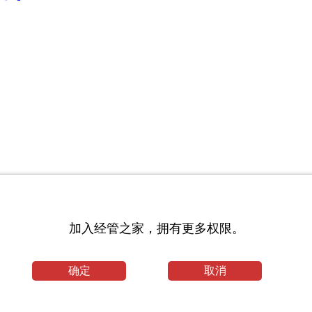
加入经管之家，拥有更多权限。
速节能控制柜(1)_工程力学专业毕业论文范文
确定
取消
文_手术护理