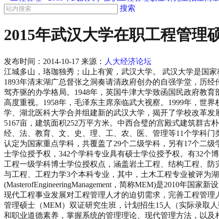
搜索
2015年武汉大学在职工程管
发布时间：
2014-10-17
来源：
人大经济论坛
江城多山，珞珈独秀；山上有黉，武汉大学。 武汉大学是国家教
1893年清末湖广总督张之洞奏请清政府创办的自强学堂，历经
驾齐驱的办学格局。1948年，英国牛津大学致函国民政府教
高度重视。1958年，毛泽东主席亲临武大视察。1999年，世界
学、湖北医科大学合并组建新的武汉大学，揭开了学校改革发展
5167亩，建筑面积252万平方米。中西合璧的宫殿式建筑群
经、法、教育、文、史、理、工、农、医、管理等11个学科门
认定为国家重点学科，共覆盖了29个二级学科，另有17个二级
士学位授予权，342个学科专业具有硕士学位授予权。有32
工程一级学科博士学位授权点，涵盖岩土工程、结构工程、防灾
与工程、工程力学3个本科专业，其中，土木工程专业被评为
(MasterofEngineeringManagement，简称M
现代工程事业发展对工程管理人才的迫切需求，完善工程管理人
管理硕士（MEM）双证研究生班，计划招生15人（实际录取
和职业道德素养，掌握系统的管理理论、现代管理方法，以及