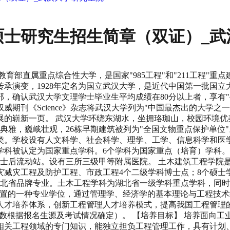
理硕士研究生招生简章（双证）_
育部直属重点综合性大学，是国家"985工程"和"211工程"重
传承演变，1928年定名为国立武汉大学，是近代中国第一批国立
育部，确认武汉大学文理学士毕业生平均成绩在80分以上者，享有
权威期刊《Science》杂志将武汉大学列为"中国最杰出的大学
的崭新一页。 武汉大学环绕东湖水，坐拥珞珈山，校园环境优
古朴典雅，巍峨壮观，26栋早期建筑被列为"全国文物重点保护单
类。学校设有人文科学、社会科学、理学、工学、信息科学和医学六
学科被认定为国家重点学科。6个学科为国家重点（培育）学科。
个博士后流动站。设有三所三级甲等附属医院。 土木建筑工程学
减灾工程及防护工程、市政工程4个二级学科博士点；8个硕士
湖北省品牌专业。土木工程学科为湖北省一级学科重点学科，同时
EM)是2010年国家新设置的一种专业学位，通过管理学、经济学的基本
才培养体系，创新工程管理人才培养模式，提高我国工程管理的人
人数根据报名生源及考试情况确定）。 【培养目标】 培养面向
相关工程领域的专门知识，能独立担负工程管理工作，具有计划