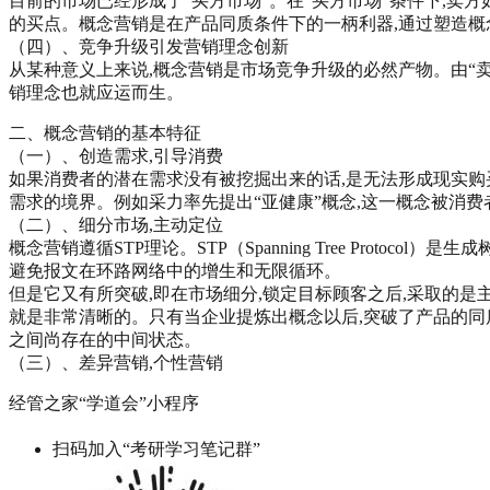
目前的市场已经形成了“买方市场”。在“买方市场”条件下,卖
的买点。概念营销是在产品同质条件下的一柄利器,通过塑造概
（四）、竞争升级引发营销理念创新
从某种意义上来说,概念营销是市场竞争升级的必然产物。由“卖
销理念也就应运而生。
二、概念营销的基本特征
（一）、创造需求,引导消费
如果消费者的潜在需求没有被挖掘出来的话,是无法形成现实购
需求的境界。例如采力率先提出“亚健康”概念,这一概念被消费
（二）、细分市场,主动定位
概念营销遵循STP理论。STP（Spanning Tree Pr
避免报文在环路网络中的增生和无限循环。
但是它又有所突破,即在市场细分,锁定目标顾客之后,采取的是
就是非常清晰的。只有当企业提炼出概念以后,突破了产品的同
之间尚存在的中间状态。
（三）、差异营销,个性营销
经管之家“学道会”小程序
扫码加入“考研学习笔记群”