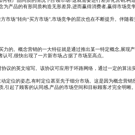
方如何在产品同质的情况下占领市场?这就需要进行差异化营销,构
念为产品的有形同质构造无形差异,进而赢得消费者,赢得市场竞
方市场”转向“买方市场”,市场竞争的层次也在不断提升。伴随着
买力的。概念营销的一大特征就是通过推出某一特定概念,展现产
者认可,很快出现了一片新市场,占据了市场至高点。
otocol）是生成树协议的英文缩写。该协议可应用于环路网络，通过
主动定位的姿态,有时定位甚至先于细分市场。这是因为概念营销
质,引起了顾客的认同感,产品的市场空间和目标顾客才完全明晰。