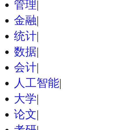
管理
|
金融
|
统计
|
数据
|
会计
|
人工智能
|
大学
|
论文
|
考研
|