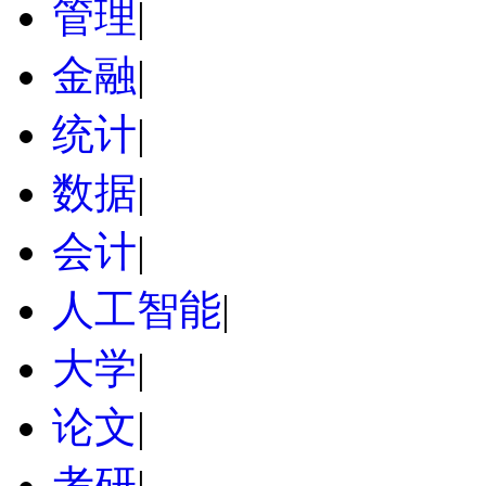
管理
|
金融
|
统计
|
数据
|
会计
|
人工智能
|
大学
|
论文
|
考研
|