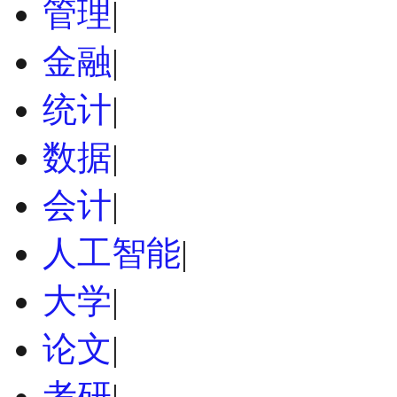
管理
|
金融
|
统计
|
数据
|
会计
|
人工智能
|
大学
|
论文
|
考研
|