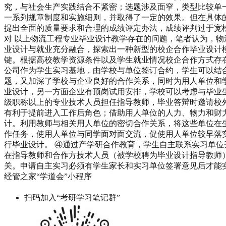
究，与社会生产实践结合不紧密；选题涉及面窄，类型比较单
一系列规章制度和实施细则，并取得了一定的效果。但在具体
提出全面的质量要求和合理的成绩评定办法，成绩评判过于宽松
对 以上物流工程专业毕业设计教学存在的问题，笔者认为，
业设计与就业充分融合，探索出一种新型的校企合作毕业设计模
键。根据高校教学资源条件以及学生就业情况校企合作方式存
公司作为学生实习基地，由学校与单位签订合约，学生可以结
题，又加深了学校与企业良好的合作关系，同时为用人单位和
业设计，另一方面企业有顶岗试用安排，学校可以考虑与毕业
级职称以上的专业技术人员担任指导教师，毕业答辩时邀请校
有利于提前进入工作后角色；借助用人单位的人力、物力和财
计。利用教师与相关用人单位的密切合作关系，将这些单位在
作任务，使用人单位与同学面对面交流，促使用人单位较早落
行毕业设计。 ④通过产学研合作教育，学生自主联系实习单
在指导教师和合作方技术人员（被学校聘为毕业设计指导教师
关。申请自主实习必须有学生家长和实习单位签署意见后才能
经管之家“学道会”小程序
扫码加入“考研学习笔记群”