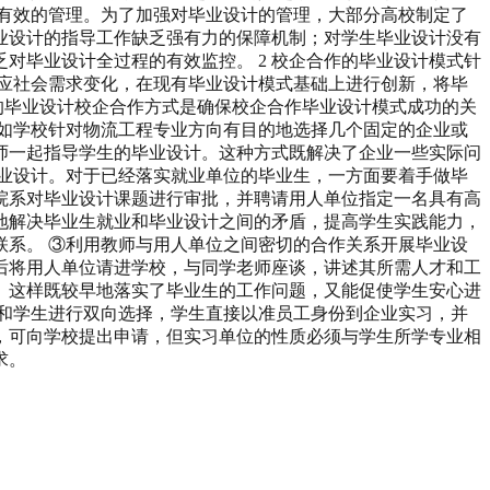
有效的管理。为了加强对毕业设计的管理，大部分高校制定了
业设计的指导工作缺乏强有力的保障机制；对学生毕业设计没有
对毕业设计全过程的有效监控。 2 校企合作的毕业设计模式针
应社会需求变化，在现有毕业设计模式基础上进行创新，将毕
式的毕业设计校企合作方式是确保校企合作毕业设计模式成功的关
如学校针对物流工程专业方向有目的地选择几个固定的企业或
师一起指导学生的毕业设计。这种方式既解决了企业一些实际问
业设计。对于已经落实就业单位的毕业生，一方面要着手做毕
院系对毕业设计课题进行审批，并聘请用人单位指定一名具有高
地解决毕业生就业和毕业设计之间的矛盾，提高学生实践能力，
系。 ③利用教师与用人单位之间密切的合作关系开展毕业设
后将用人单位请进学校，与同学老师座谈，讲述其所需人才和工
。这样既较早地落实了毕业生的工作问题，又能促使学生安心进
和学生进行双向选择，学生直接以准员工身份到企业实习，并
，可向学校提出申请，但实习单位的性质必须与学生所学专业相
求。