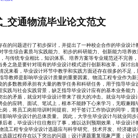
_交通物流毕业论文范文
存在的问题进行了初步探讨，并提出了一种校企合作的毕业设计教
是对学生综合素质与实践能力、初步的科研能力、创新能力培养效
办专业，与传统专业相比，知识体系、培养方案等专业规范还不完
当务之急是要针对现有的毕业设计模式进行创新和改革，探讨出能
办情况来看，毕业设计环节中教学和实践方面还存在很多的不足，
。指导教师是影响毕业设计质量的重要因素。物流工程专业作为新
校的多数教师承担有大量的教学任务和科研任务，用于指导毕业
程实践与社会实践背景，缺乏指导毕业设计应有的基本业务能力，
突出的矛盾，就业对毕业设计带来了很大的冲击。就业与毕业设
聘会的应聘、面试、笔试上，根本不能静下心来学习，无暇兼顾
上岗，将员工岗前培训时间提前。对于签订工作协议的同学，需
而影响毕业设计的总体质量。 因此，大学生毕业设计与就业同步
择后者，毕业设计往往敷衍了事，难以达到预期效果，毕业设计
。物流工程专业毕业设计选题应与科学研究、技术开发、经济建设
在选题过程存在以下突出的问题：设计课题重复现象严重；设计课