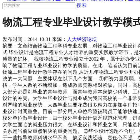
搜索
物流工程专业毕业设计教学模式
发布时间：
2014-10-31
来源：
人大经济论坛
摘要：文章结合物流工程学科专业发展，对物流工程毕业设计
式 毕业设计是物流工程专业人才培养的重要实践教学环节，
质量的好坏。 我校物流工程专业设立于2002 年，属于新
响了物流工程专业毕业设计教学的质量。在此，笔者认为目前
物流工程毕业设计教学存在的问题 从近几年物流工程专业开
决的一大问题，主要体现在以下几个方面： ①师资力量薄弱
招，学生人数的不断增加，造成教师资源相对紧缺。同时，高
大部分都是刚毕业的青年教师，而青年教师本身缺少科研、工
设计的冲突。大学生毕业设计与就业成为我国高校的一个非常
对严峻的就业形势，大四毕业生要花费很多精力在参加各种招
业设计时间重叠。目前一部分用人单位希望被聘员工能够快速
校外单位做毕业设计，由于校外毕业设计缺乏规范化管理，进
大学生面临的就业压力很大，在毕业设计和择业之间，只能选
关系是当前应重点解决的重要问题。 ③毕业设计选题不合理
于一些指导教师科研水平不高，缺乏实践经验，责任心不强，