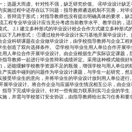
一；选题大而虚、针对性不强，缺乏研究价值。 ④毕业设计缺乏
的实施过程中还存在以下问题：指导教师遴选机制不完善，对毕
，答辩流于形式；对指导教师也没有提出明确具体的要求，缺乏
物流工程专业毕业设计应当充分考虑当前教学水平、教学目的，适
式。 2.1 建立多种形式的毕业设计校企合作方式建立多种形
在以下几种形式： ①通过校外毕业设计实习基地开展毕业设计。
合企业科研课题在企业做毕业设计，由学校指导教师与企业工程
学生创造了双向选择条件。 ②学校与毕业生用人单位合作开展毕
生用人单位合作开展毕业设计。由企业根据生产实际议定课题，
外指导教师一起进行毕业答辩和成绩评定。采用这种模式能很好
力，还能缓解学校教学资源不足的瓶颈，增强学校与用人单位的联
生产实践中碰到的问题作为毕业设计课题，与学生一起研究，然
实接受毕业生的意向，并将毕业生的毕业设计放到用人单位进行
位开展毕业设计。将合作企业与应届毕业生情况相互公示，由企业
）指导下完成毕业设计。针对一些有能力联系到实习企业的学生
实施，并需与学校签订安全协议，由指导教师给出实习任务和要