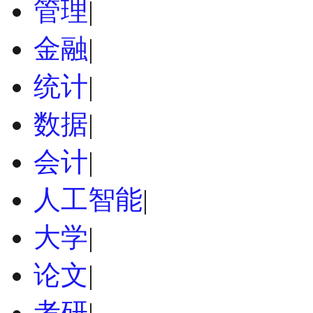
管理
|
金融
|
统计
|
数据
|
会计
|
人工智能
|
大学
|
论文
|
考研
|