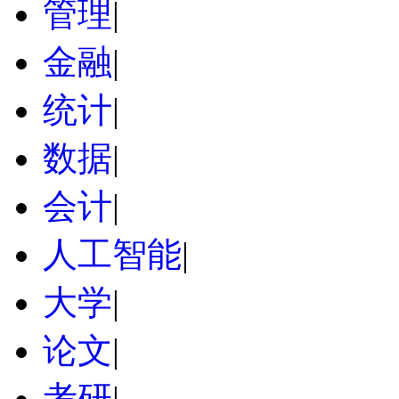
管理
|
金融
|
统计
|
数据
|
会计
|
人工智能
|
大学
|
论文
|
考研
|