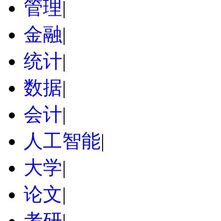
管理
|
金融
|
统计
|
数据
|
会计
|
人工智能
|
大学
|
论文
|
考研
|