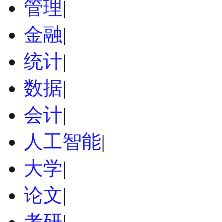
管理
|
金融
|
统计
|
数据
|
会计
|
人工智能
|
大学
|
论文
|
考研
|