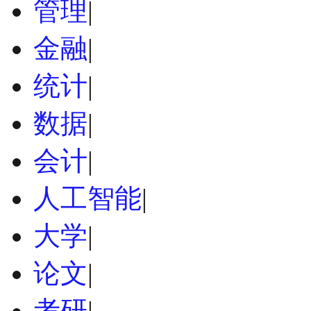
管理
|
金融
|
统计
|
数据
|
会计
|
人工智能
|
大学
|
论文
|
考研
|