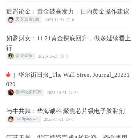
逍遥论金：黄金破高发力，日内黄金操作建议
天安点金168
2023-11-21
0
如盈财女：11.21黄金探底回升，做多延续看上
行
金荣皇帝
2023-11-21
0
华尔街日报_The Wall Street Journal_20231
|
020
春华秋实HQS
2023-10-21
24
与牛共舞：华海诚科 聚焦芯片级电子胶黏剂
jia10gangwei
2023-11-21
0
江苏天鼎：浙江精瓷完成A轮融资，资金将用