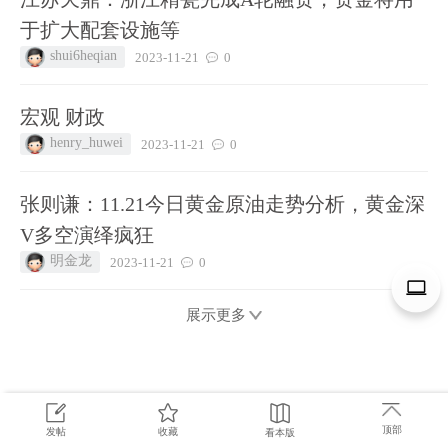
于扩大配套设施等
shui6heqian
2023-11-21
0
宏观 财政
henry_huwei
2023-11-21
0
张则谦：11.21今日黄金原油走势分析，黄金深
V多空演绎疯狂
明金龙
2023-11-21
0
展示更多
顶部
发帖
收藏
看本版