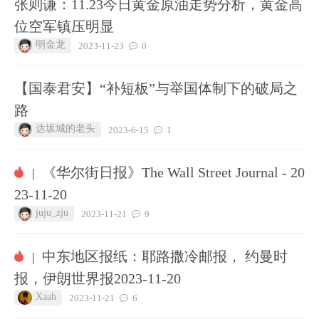
张则谦：11.23今日黄金原油走势分析，黄金高
位空军镇压明显
明金龙
2023-11-23
0
【国泰君安】“补短板”与举国体制下的破局之
路
达坂城的老头
2023-6-15
1
《华尔街日报》The Wall Street Journal - 20
|
23-11-20
juju_zju
2023-11-21
9
中东地区报纸：耶路撒冷邮报， 约曼时
|
报，伊朗世界报2023-11-20
Xaah
2023-11-21
6