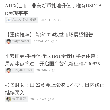
ATFX汇市：非美货币扎堆升值，唯有USDCA
D表现平平
ATFX_外汇资讯
2023-11-22
0
【重磅推荐】高盛2024权益市场展望报告
fydydhorse1
2023-11-20
3
平安证券-半导体行业TMT全景图半导体篇：
周期冰点将过，开启国产替代新征程-230825
cheeyuen1994
2023-8-29
1
如盈财女：11.22黄金上涨依旧不变，日内修正
继续买入
金荣皇帝
2023-11-22
0