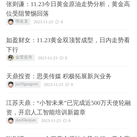
张则谦：11.23今日黄金原油走势分析，黄金高
位受阻警惕回落
明金龙
2023-11-23
0
如盈财女：11.23黄金双顶暂成型，日内走势看
下行
金荣皇帝
2023-11-23
0
天鼎投资：思美传媒 积极拓展新兴业务
jia10gangwei
2023-11-23
0
江苏天鼎：“小智未来”已完成近500万天使轮融
资，开启人工智能培训新篇章
shui6heqian
2023-11-23
0