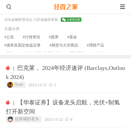
论坛
金融投资论坛 六区
金融实务版
主题分类
#公告
#行情资讯
#股票
#基金
#债券及固定收益证券
#期货与大宗商品
#理财产品
#黄金
#价值分析与交易技术
#原创观点
#其他
查看更多
巴克莱， 2024年经济速评 (Barclays,Outloo
|
k 2024)
Xaah
2023-11-21
5
【华泰证券】设备龙头启航，光伏+制氢
|
打开新空间
达坂城的老头
2023-11-22
8