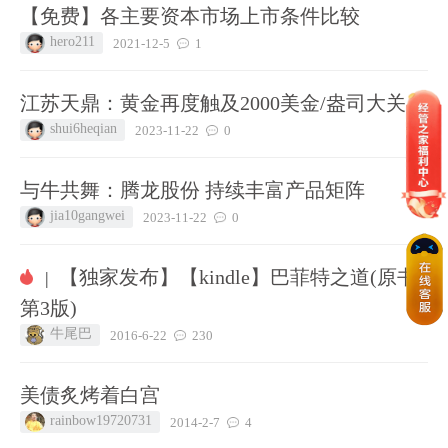
【免费】各主要资本市场上市条件比较
hero211
2021-12-5
1
江苏天鼎：黄金再度触及2000美金/盎司大关
shui6heqian
2023-11-22
0
与牛共舞：腾龙股份 持续丰富产品矩阵
jia10gangwei
2023-11-22
0
【独家发布】【kindle】巴菲特之道(原书
|
第3版)
牛尾巴
2016-6-22
230
美债炙烤着白宫
rainbow19720731
2014-2-7
4